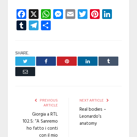
Facebook
X
WhatsApp
Messenger
Email
Twitter
Pintere
Linke
Tumblr
Telegram
Condividi
SHARE.
Twitter
Facebook
Pinterest
LinkedIn
Tumblr
Email
PREVIOUS
NEXT ARTICLE
ARTICLE
Real bodies –
Giorgia a RTL
Leonardo’s
102.5: “A Sanremo
anatomy
ho fatto i conti
con il mio