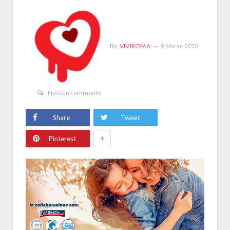
By
VIVIROMA
9 Marzo 2023
Nessun commento
Share
Tweet
+
Pinterest