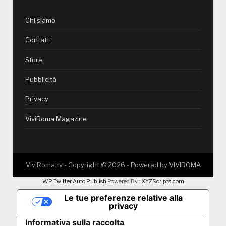
Chi siamo
Contatti
Store
Pubblicità
Privacy
ViviRoma Magazine
ViviRoma.tv - Copyright ©
2026
- Powered by
VIVIROMA
WP Twitter Auto Publish
Powered By :
XYZScripts.com
Le tue preferenze relative alla
privacy
Informativa sulla raccolta