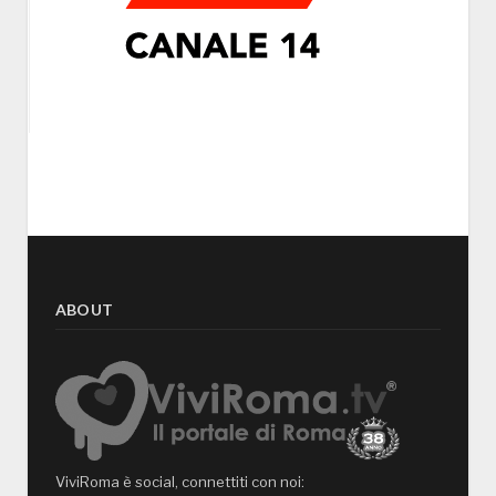
ABOUT
ViviRoma è social, connettiti con noi: