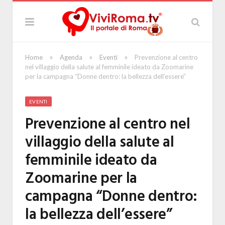
»
»
»
Home
Agenda
Eventi
Prevenzione al centro
nel villaggio della salute al femminile ideato da Zoomarine
per la campagna “Donne dentro: la bellezza dell’essere”
EVENTI
Prevenzione al centro nel
villaggio della salute al
femminile ideato da
Zoomarine per la
campagna “Donne dentro:
la bellezza dell’essere”