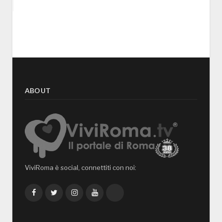
ABOUT
ViviRoma è social, connettiti con noi:
Facebook
Twitter
Instagram
YouTube
TikTok