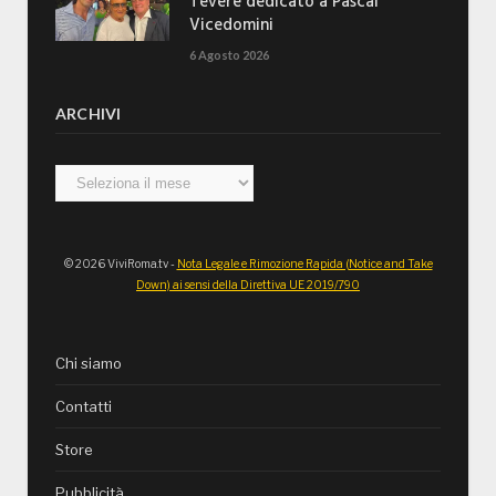
Tevere dedicato a Pascal
Vicedomini
6 Agosto 2026
ARCHIVI
Archivi
© 2026 ViviRoma.tv -
Nota Legale e Rimozione Rapida (Notice and Take
Down) ai sensi della Direttiva UE 2019/790
Chi siamo
Contatti
Store
Pubblicità