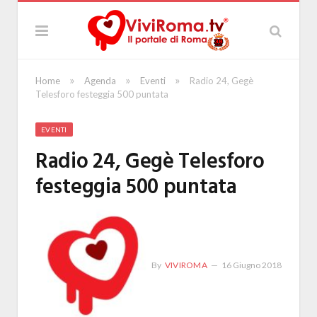
»
»
»
Home
Agenda
Eventi
Radio 24, Gegè
Telesforo festeggia 500 puntata
EVENTI
Radio 24, Gegè Telesforo
festeggia 500 puntata
By
VIVIROMA
16 Giugno 2018