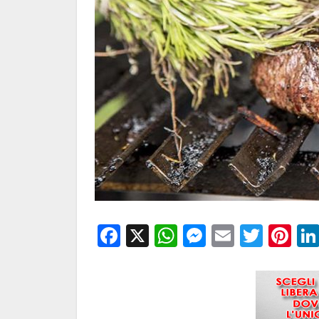
Facebook
X
WhatsApp
Messenge
Email
Twitt
Pi