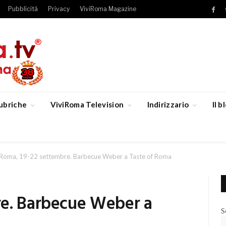
Pubblicità
Privacy
ViviRoma Magazine
Fac
ubriche
ViviRoma Television
Indirizzario
Il 
Roma, 19-22 settembre. Barbecue Weber a Taste of Roma
re. Barbecue Weber a
S