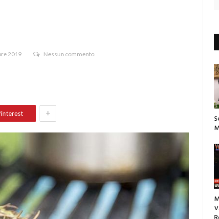
bre 2019
Nessun commento
+
interest
S
M
M
V
R