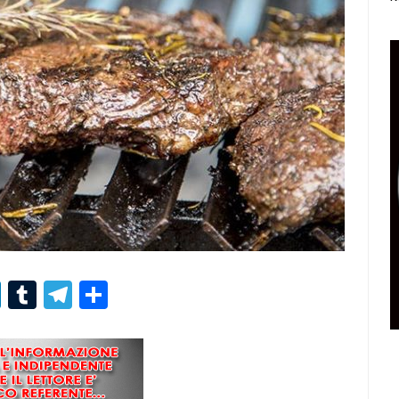
r
er
nterest
LinkedIn
Tumblr
Telegram
Condividi