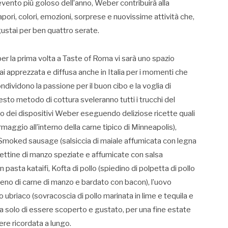
evento più goloso dell’anno, Weber contribuirà alla
apori, colori, emozioni, sorprese e nuovissime attività che,
ngustai per ben quattro serate.
, per la prima volta a Taste of Roma vi sarà uno spazio
i apprezzata e diffusa anche in Italia per i momenti che
ondividono la passione per il buon cibo e la voglia di
esto metodo di cottura sveleranno tutti i trucchi del
zzo dei dispositivi Weber eseguendo deliziose ricette quali
maggio all’interno della carne tipico di Minneapolis),
la Smoked sausage (salsiccia di maiale affumicata con legna
olpettine di manzo speziate e affumicate con salsa
in pasta kataifi, Kofta di pollo (spiedino di polpetta di pollo
ipieno di carne di manzo e bardato con bacon), l’uovo
o ubriaco (sovracoscia di pollo marinata in lime e tequila e
a solo di essere scoperto e gustato, per una fine estate
re ricordata a lungo.