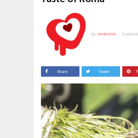
By
VIVIROMA
9 Settem
Share
Tweet
P