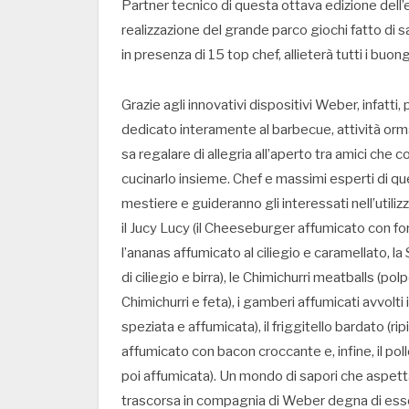
Partner tecnico di questa ottava edizione dell’
realizzazione del grande parco giochi fatto di s
in presenza di 15 top chef, allieterà tutti i buo
Grazie agli innovativi dispositivi Weber, infatti
dedicato interamente al barbecue, attività orma
sa regalare di allegria all’aperto tra amici che c
cucinarlo insieme. Chef e massimi esperti di qu
mestiere e guideranno gli interessati nell’utili
il Jucy Lucy (il Cheeseburger affumicato con for
l’ananas affumicato al ciliegio e caramellato, 
di ciliegio e birra), le Chimichurri meatballs (p
Chimichurri e feta), i gamberi affumicati avvolti 
speziata e affumicata), il friggitello bardato (r
affumicato con bacon croccante e, infine, il poll
poi affumicata). Un mondo di sapori che aspett
trascorsa in compagnia di Weber degna di esse