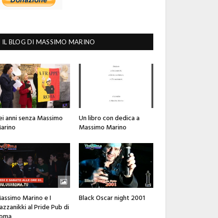
IL BLOG DI MASSIMO MARINO
ei anni senza Massimo
Un libro con dedica a
arino
Massimo Marino
assimo Marino e I
Black Oscar night 2001
azzanikki al Pride Pub di
oma