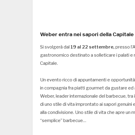
Weber entra nei sapori della Capital
Si svolgerà dal
19 al 22 settembre,
presso l’A
gastronomico destinato a solleticare i palati e r
Capitale.
Un evento ricco di appuntamenti e opportunità di
in compagnia fra piatti gourmet da gustare ed a
Weber, leader internazionale del barbecue, tra 
di uno stile di vita improntato ai sapori genuini e 
alla condivisione. Uno stile di vita che apre u
“semplice” barbecue…