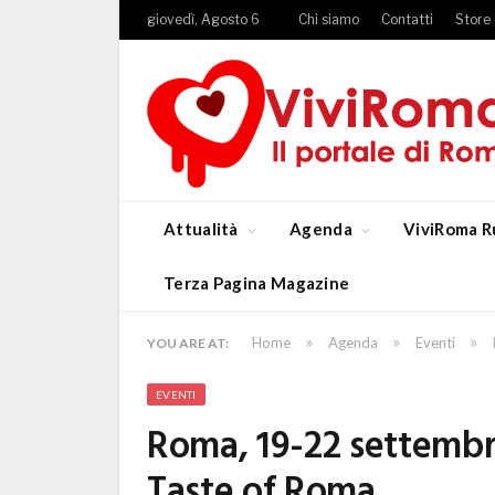
giovedì, Agosto 6
Chi siamo
Contatti
Store
Attualità
Agenda
ViviRoma R
Terza Pagina Magazine
»
»
»
Home
Agenda
Eventi
YOU ARE AT:
EVENTI
Roma, 19-22 settemb
Taste of Roma