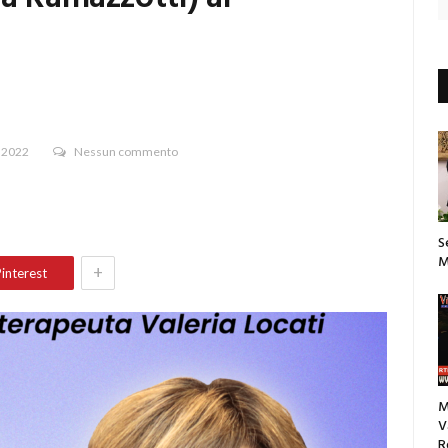
 2022
Nessun commento
S
M
+
interest
M
V
R