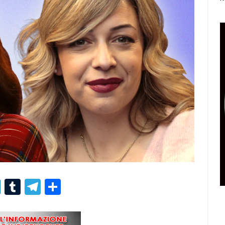
r
er
nterest
LinkedIn
Tumblr
Telegram
Condividi