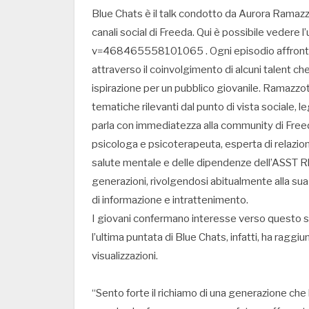
Blue Chats è il talk condotto da Aurora Ramazzo
canali social di Freeda. Qui è possibile veder
v=468465558101065 . Ogni episodio affronta u
attraverso il coinvolgimento di alcuni talent 
ispirazione per un pubblico giovanile. Ramazzo
tematiche rilevanti dal punto di vista sociale, 
parla con immediatezza alla community di Freeda
psicologa e psicoterapeuta, esperta di relazion
salute mentale e delle dipendenze dell’ASST Rh
generazioni, rivolgendosi abitualmente alla s
di informazione e intrattenimento.
I giovani confermano interesse verso questo spaz
l’ultima puntata di Blue Chats, infatti, ha raggiun
visualizzazioni.
“Sento forte il richiamo di una generazione ch