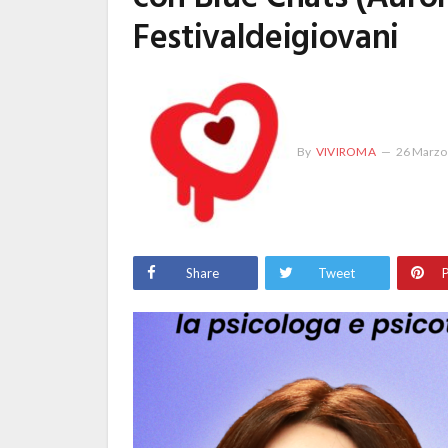
Festivaldeigiovani
By
VIVIROMA
26 Marzo
Share
Tweet
P