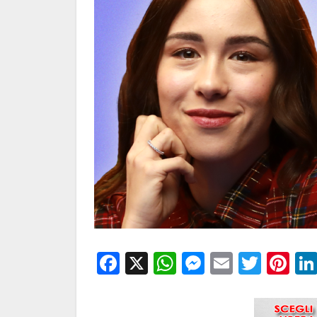
Facebook
X
WhatsApp
Messenge
Email
Twitt
Pi