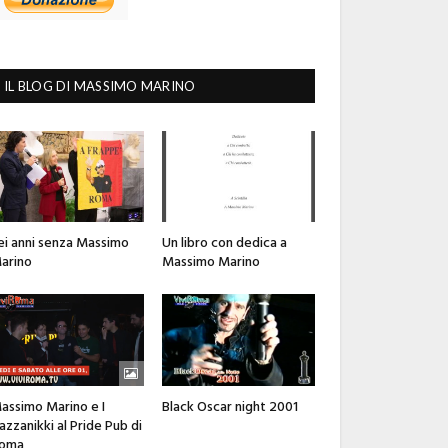
IL BLOG DI MASSIMO MARINO
ei anni senza Massimo
Un libro con dedica a
arino
Massimo Marino
assimo Marino e I
Black Oscar night 2001
azzanikki al Pride Pub di
oma