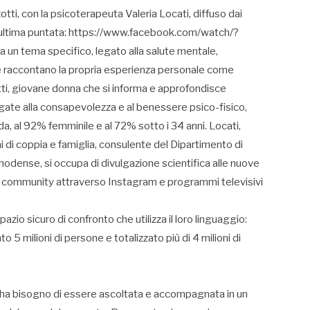
tti, con la psicoterapeuta Valeria Locati, diffuso dai
e l’ultima puntata: https://www.facebook.com/watch/?
n tema specifico, legato alla salute mentale,
che raccontano la propria esperienza personale come
tti, giovane donna che si informa e approfondisce
legate alla consapevolezza e al benessere psico-fisico,
, al 92% femminile e al 72% sotto i 34 anni. Locati,
i di coppia e famiglia, consulente del Dipartimento di
odense, si occupa di divulgazione scientifica alle nuove
ua community attraverso Instagram e programmi televisivi
io sicuro di confronto che utilizza il loro linguaggio:
to 5 milioni di persone e totalizzato più di 4 milioni di
e ha bisogno di essere ascoltata e accompagnata in un