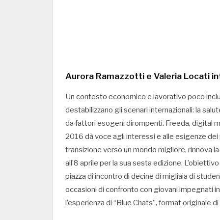
Aurora Ramazzotti e Valeria Locati int
Un contesto economico e lavorativo poco inclus
destabilizzano gli scenari internazionali: la s
da fattori esogeni dirompenti. Freeda, digital me
2016 dà voce agli interessi e alle esigenze dei 
transizione verso un mondo migliore, rinnova la
all’8 aprile per la sua sesta edizione. L’obietti
piazza di incontro di decine di migliaia di stude
occasioni di confronto con giovani impegnati in
l’esperienza di “Blue Chats”, format originale d