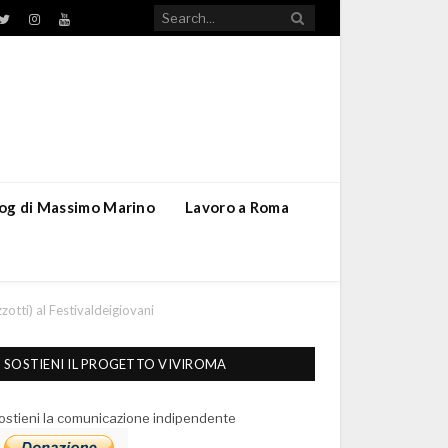
TikTok
ebook
Twitter
Instagram
YouTube
blog di Massimo Marino
Lavoro a Roma
otti) al Festivaldeigiovani
SOSTIENI IL PROGETTO VIVIROMA
ostieni la comunicazione indipendente