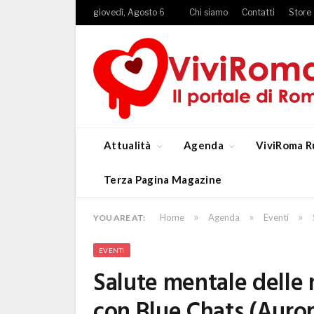
giovedì, Agosto 6
Chi siamo
Contatti
Store
Attualità
Agenda
ViviRoma R
Terza Pagina Magazine
»
»
»
Home
Agenda
Eventi
YOU ARE AT:
EVENTI
Salute mentale delle
con Blue Chats (Auror