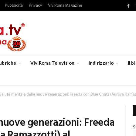
Pubblicità
Privacy
ViviRoma Magazine
Fac
ubriche
ViviRoma Television
Indirizzario
Il 
Salute mentale delle nuove generazioni: Freeda con Blue Chats (Aurora Ramazz
 nuove generazioni: Freeda
S
a Ramazzotti) al