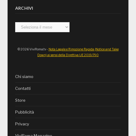
ARCHIVI
Archivi
© 2026 ViviRoma.tv -
Nota Legale e Rimozione Rapida (Notice and Take
Down) ai sensi della Direttiva UE 2019/790
Chi siamo
Contatti
Store
Pubblicità
Privacy
ViviRoma Magazine