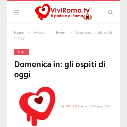
»
»
»
Home
Agenda
Eventi
Domenica in: gli ospiti
di oggi
EVENTI
Domenica in: gli ospiti di
oggi
By
VIVIROMA
27 Marzo 2022