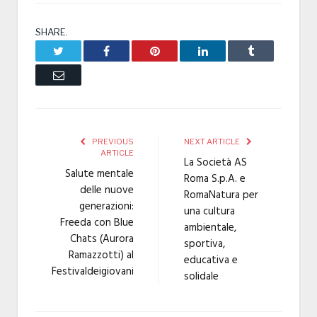
SHARE.
Twitter
Facebook
Pinterest
LinkedIn
Tumblr
Email
PREVIOUS
NEXT ARTICLE
ARTICLE
La Società AS
Salute mentale
Roma S.p.A. e
delle nuove
RomaNatura per
generazioni:
una cultura
Freeda con Blue
ambientale,
Chats (Aurora
sportiva,
Ramazzotti) al
educativa e
Festivaldeigiovani
solidale