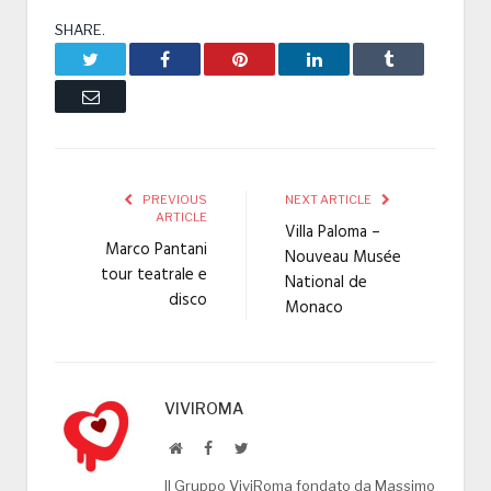
SHARE.
Twitter
Facebook
Pinterest
LinkedIn
Tumblr
Email
PREVIOUS
NEXT ARTICLE
ARTICLE
Villa Paloma –
Marco Pantani
Nouveau Musée
tour teatrale e
National de
disco
Monaco
VIVIROMA
Website
Facebook
Twitter
Il Gruppo ViviRoma fondato da Massimo