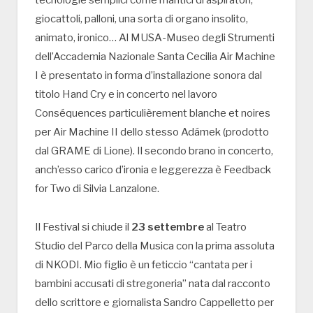
tecnologie semplici come mantici di aspiratori,
giocattoli, palloni, una sorta di organo insolito,
animato, ironico… Al MUSA-Museo degli Strumenti
dell’Accademia Nazionale Santa Cecilia Air Machine
I è presentato in forma d’installazione sonora dal
titolo Hand Cry e in concerto nel lavoro
Conséquences particulièrement blanche et noires
per Air Machine II dello stesso Adámek (prodotto
dal GRAME di Lione). Il secondo brano in concerto,
anch’esso carico d’ironia e leggerezza è Feedback
for Two di Silvia Lanzalone.
Il Festival si chiude il
23 settembre
al Teatro
Studio del Parco della Musica con la prima assoluta
di NKODI. Mio figlio è un feticcio “cantata per i
bambini accusati di stregoneria” nata dal racconto
dello scrittore e giornalista Sandro Cappelletto per