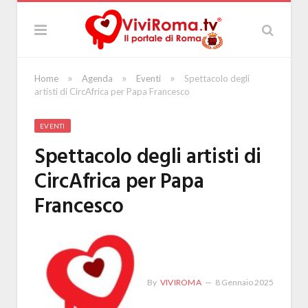
»
»
»
Home
Agenda
Eventi
Spettacolo degli
artisti di CircAfrica per Papa Francesco
EVENTI
Spettacolo degli artisti di
CircAfrica per Papa
Francesco
By
VIVIROMA
8 Gennaio 2025