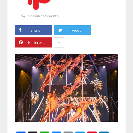
Nessun commento
Share
Tweet
+
Pinterest