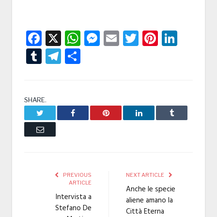
Facebook
X
WhatsApp
Messenger
Email
Twitter
Pintere
Linke
Tumblr
Telegram
Condividi
SHARE.
Twitter
Facebook
Pinterest
LinkedIn
Tumblr
Email
PREVIOUS
NEXT ARTICLE
ARTICLE
Anche le specie
Intervista a
aliene amano la
Stefano De
Città Eterna