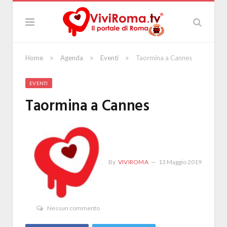
»
»
»
Home
Agenda
Eventi
Taormina a Cannes
EVENTI
Taormina a Cannes
By
VIVIROMA
13 Maggio 2019
Nessun commento