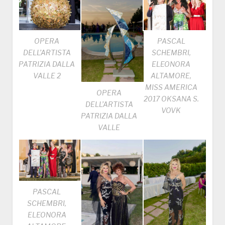
OPERA
PASCAL
DELL’ARTISTA
SCHEMBRI,
PATRIZIA DALLA
ELEONORA
VALLE 2
ALTAMORE,
MISS AMERICA
OPERA
2017 OKSANA S.
DELL’ARTISTA
VOVK
PATRIZIA DALLA
VALLE
PASCAL
SCHEMBRI,
ELEONORA