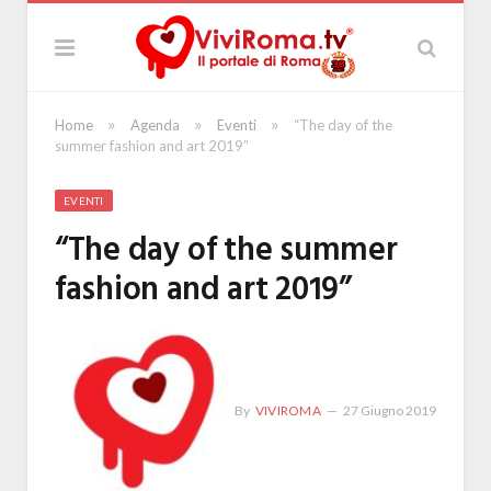
»
»
»
Home
Agenda
Eventi
“The day of the
summer fashion and art 2019”
EVENTI
“The day of the summer
fashion and art 2019”
By
VIVIROMA
27 Giugno 2019