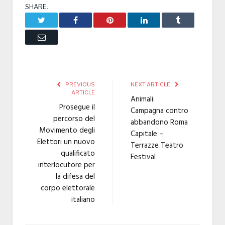
SHARE.
Twitter
Facebook
Pinterest
LinkedIn
Tumblr
Email
PREVIOUS
NEXT ARTICLE
ARTICLE
Animali:
Prosegue il
Campagna contro
percorso del
abbandono Roma
Movimento degli
Capitale –
Elettori un nuovo
Terrazze Teatro
qualificato
Festival
interlocutore per
la difesa del
corpo elettorale
italiano