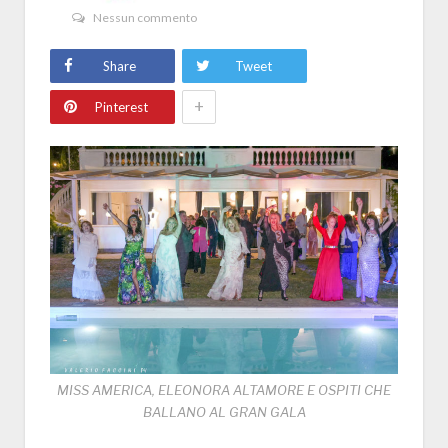
Nessun commento
Share
Tweet
+
Pinterest
MISS AMERICA, ELEONORA ALTAMORE E OSPITI CHE
BALLANO AL GRAN GALA