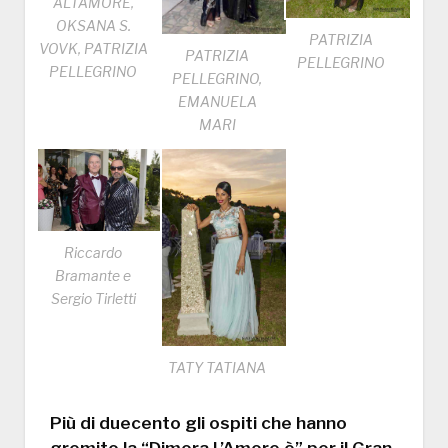
ALTAMORE,
OKSANA S.
PATRIZIA
VOVK, PATRIZIA
PATRIZIA
PELLEGRINO
PELLEGRINO
PELLEGRINO,
EMANUELA
MARI
Riccardo
Bramante e
Sergio Tirletti
TATY TATIANA
Più di duecento gli ospiti che hanno
gremito la “Dimora L’Amore è” per il Gran