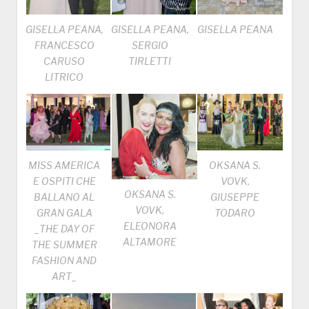
GISELLA PEANA,
GISELLA PEANA
GISELLA PEANA,
SERGIO
FRANCESCO
TIRLETTI
CARUSO
LITRICO
MISS AMERICA
OKSANA S.
E OSPITI CHE
VOVK,
OKSANA S.
BALLANO AL
GIUSEPPE
VOVK,
GRAN GALA
TODARO
ELEONORA
_THE DAY OF
ALTAMORE
THE SUMMER
FASHION AND
ART_