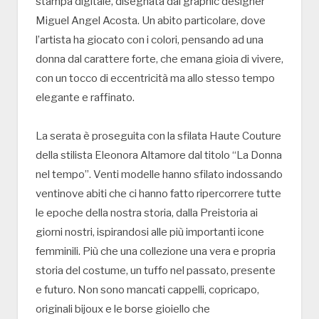
stampa digitale, disegnata dal graphic designer
Miguel Angel Acosta. Un abito particolare, dove
l’artista ha giocato con i colori, pensando ad una
donna dal carattere forte, che emana gioia di vivere,
con un tocco di eccentricità ma allo stesso tempo
elegante e raffinato.
La serata è proseguita con la sfilata Haute Couture
della stilista Eleonora Altamore dal titolo “La Donna
nel tempo”. Venti modelle hanno sfilato indossando
ventinove abiti che ci hanno fatto ripercorrere tutte
le epoche della nostra storia, dalla Preistoria ai
giorni nostri, ispirandosi alle più importanti icone
femminili. Più che una collezione una vera e propria
storia del costume, un tuffo nel passato, presente
e futuro. Non sono mancati cappelli, copricapo,
originali bijoux e le borse gioiello che