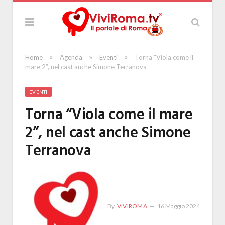
»
»
»
Home
Agenda
Eventi
Torna “Viola come il
mare 2”, nel cast anche Simone Terranova
EVENTI
Torna “Viola come il mare
2”, nel cast anche Simone
Terranova
By
VIVIROMA
16 Maggio 2024