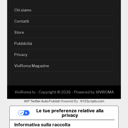
Chi siamo
Contatti
Store
Pubblicità
Privacy
ViviRoma Magazine
ViviRoma.tv - Copyright ©
2026
- Powered by
VIVIROMA
WP Twitter Auto Publish
Powered By :
XYZScripts.com
Le tue preferenze relative alla
privacy
Informativa sulla raccolta