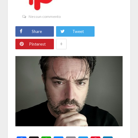
Nessun commento
Share
Tweet
+
Pinterest