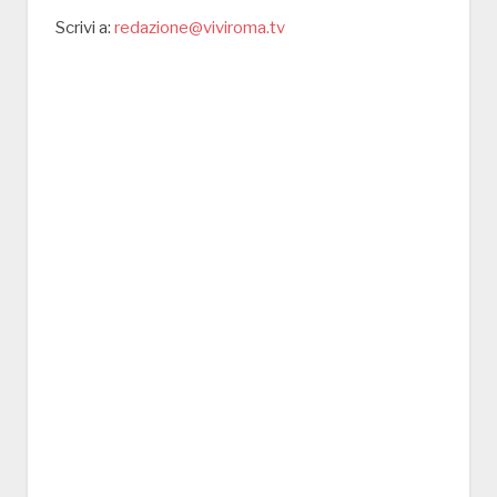
Scrivi a:
redazione@viviroma.tv