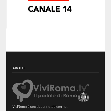
ABOUT
ViviRoma è social, connettiti con noi: