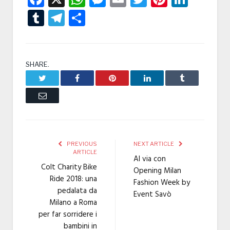
Tumblr
Telegram
Condividi
SHARE.
Twitter
Facebook
Pinterest
LinkedIn
Tumblr
Email
PREVIOUS
NEXT ARTICLE
ARTICLE
Al via con
Colt Charity Bike
Opening Milan
Ride 2018: una
Fashion Week by
pedalata da
Event Savò
Milano a Roma
per far sorridere i
bambini in