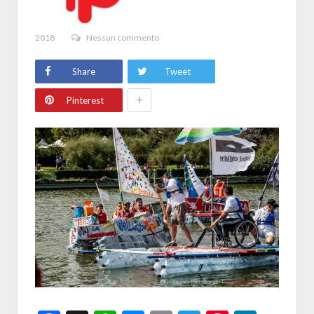
2018
Nessun commento
Share
Tweet
+
Pinterest