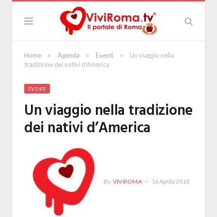
»
»
»
Home
Agenda
Eventi
Un viaggio nella
tradizione dei nativi d’America
EVENTI
Un viaggio nella tradizione
dei nativi d’America
By
VIVIROMA
16 Aprile 2018