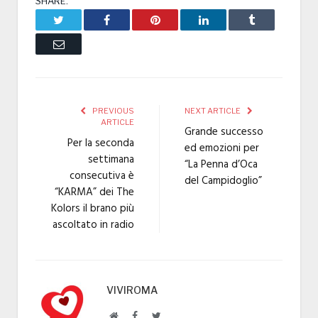
SHARE.
Twitter
Facebook
Pinterest
LinkedIn
Tumblr
Email
PREVIOUS
NEXT ARTICLE
ARTICLE
Grande successo
Per la seconda
ed emozioni per
settimana
“La Penna d’Oca
consecutiva è
del Campidoglio”
“KARMA” dei The
Kolors il brano più
ascoltato in radio
VIVIROMA
Website
Facebook
Twitter