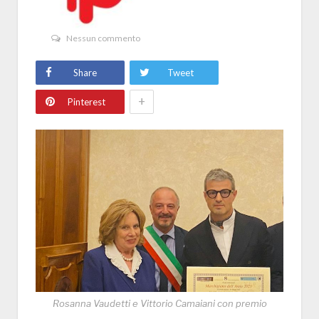
Nessun commento
Share
Tweet
+
Pinterest
Rosanna Vaudetti e Vittorio Camaiani con premio