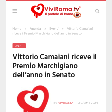
»
»
»
Home
Agenda
Eventi
Vittorio Camaiani
riceve il Premio Marchigiano dell’anno in Senato
EVENTI
Vittorio Camaiani riceve il
Premio Marchigiano
dell’anno in Senato
By
VIVIROMA
3 Giugno 2024