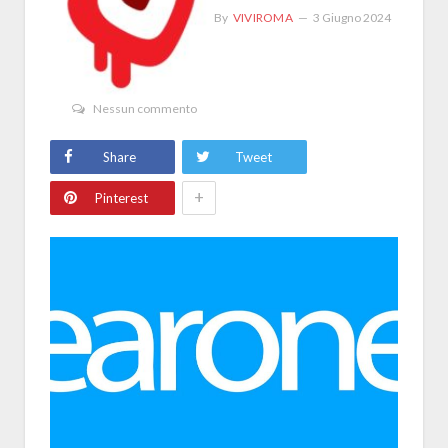
By
VIVIROMA
3 Giugno 2024
Nessun commento
Share
Tweet
+
Pinterest