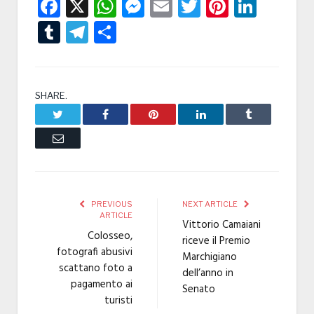
Facebook
X
WhatsApp
Messenger
Email
Twitter
Pintere
Linke
Tumblr
Telegram
Condividi
SHARE.
Twitter
Facebook
Pinterest
LinkedIn
Tumblr
Email
PREVIOUS
NEXT ARTICLE
ARTICLE
Vittorio Camaiani
Colosseo,
riceve il Premio
fotografi abusivi
Marchigiano
scattano foto a
dell’anno in
pagamento ai
Senato
turisti