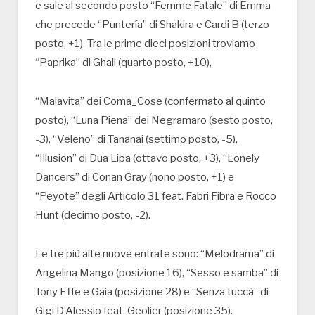
e sale al secondo posto “Femme Fatale” di Emma
che precede “Puntería” di Shakira e Cardi B (terzo
posto, +1). Tra le prime dieci posizioni troviamo
“Paprika” di Ghali (quarto posto, +10),
“Malavita” dei Coma_Cose (confermato al quinto
posto), “Luna Piena” dei Negramaro (sesto posto,
-3), “Veleno” di Tananai (settimo posto, -5),
“Illusion” di Dua Lipa (ottavo posto, +3), “Lonely
Dancers” di Conan Gray (nono posto, +1) e
“Peyote” degli Articolo 31 feat. Fabri Fibra e Rocco
Hunt (decimo posto, -2).
Le tre più alte nuove entrate sono: “Melodrama” di
Angelina Mango (posizione 16), “Sesso e samba” di
Tony Effe e Gaia (posizione 28) e “Senza tuccà” di
Gigi D’Alessio feat. Geolier (posizione 35).