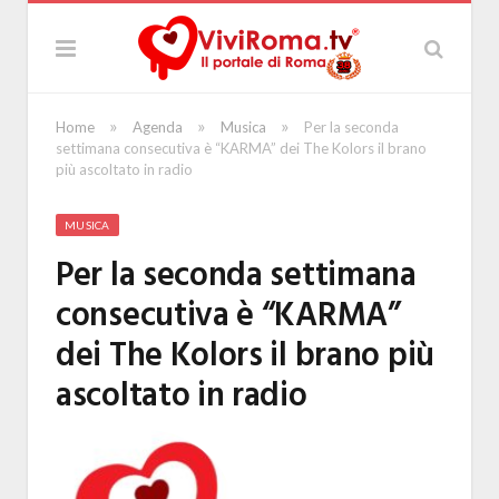
»
»
»
Home
Agenda
Musica
Per la seconda
settimana consecutiva è “KARMA” dei The Kolors il brano
più ascoltato in radio
MUSICA
Per la seconda settimana
consecutiva è “KARMA”
dei The Kolors il brano più
ascoltato in radio