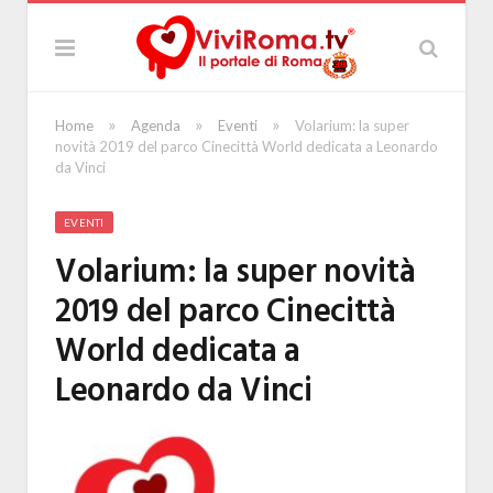
»
»
»
Home
Agenda
Eventi
Volarium: la super
novità 2019 del parco Cinecittà World dedicata a Leonardo
da Vinci
EVENTI
Volarium: la super novità
2019 del parco Cinecittà
World dedicata a
Leonardo da Vinci