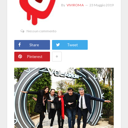
By
VIVIROMA
23 Maggio 2019
Nessun commento
Share
Tweet
+
Pinterest