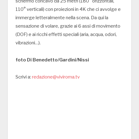
schermo concavo da 25 metri (180° orizzontali,
110° verticali) con proiezioni in 4K che ci avvolge e
immerge letteralmente nella scena. Da qui la
sensazione di volare, grazie ai 6 assi di movimento
(DOF) e ai ricchi effetti speciali (aria, acqua, odori,
vibrazioni…).
foto Di Benedetto/Gardini/Nissi
Scrivi a:
redazione@viviroma.tv