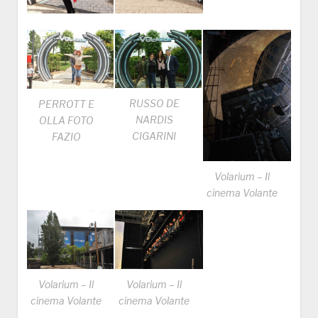
RUSSO DE
PERROTT E
NARDIS
OLLA FOTO
CIGARINI
FAZIO
Volarium – Il
cinema Volante
Volarium – Il
Volarium – Il
cinema Volante
cinema Volante