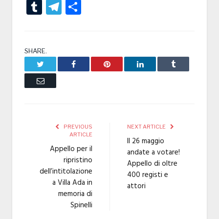
Tumblr
Telegram
Condividi
SHARE.
Twitter
Facebook
Pinterest
LinkedIn
Tumblr
Email
PREVIOUS
NEXT ARTICLE
ARTICLE
Il 26 maggio
Appello per il
andate a votare!
ripristino
Appello di oltre
dell’intitolazione
400 registi e
a Villa Ada in
attori
memoria di
Spinelli