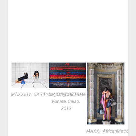
MAXXIBVLGARIPrize_TaliaCHETRIT
MAXXI_AfricanMetropolis_Abdoulaye
Konate, Calao,
2016
MAXXI_AfricanMetropolis