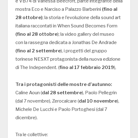
e VB74 di Vanessa Beecroft, parte integrante della
mostra Eco e Narciso a Palazzo Barberini
(fino al
28 ottobre)
; la storia e l’evoluzione della sound art
italiana raccontati in When Sound Becomes Form
(fino al 28 ottobre
); la video gallery del museo
con la rassegna dedicata a Jonathas De Andrade
(fino al 2 settembre
), i progetti del gruppo
torinese NESXT protagonista della nuova edizione
di The Independent. (
fino al 17 febbraio 2019
),
Tra i protagonisti delle mostre d’autunno:
Caline Aoun (
dal 28 settembre
), Paolo Pellegrin
(dal 7 novembre), Zerocalcare (
dal 10 novembre
),
Michele De Lucchi e Paolo Portoghesi (dal 7
dicembre).
Tra le collettive: