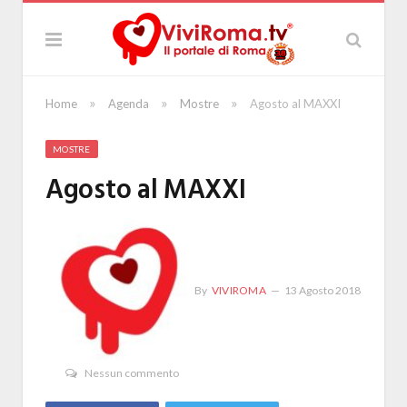
»
»
»
Home
Agenda
Mostre
Agosto al MAXXI
MOSTRE
Agosto al MAXXI
By
VIVIROMA
13 Agosto 2018
Nessun commento