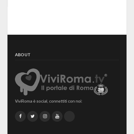
ABOUT
ViviRoma è social, connettiti con noi:
Facebook
Twitter
Instagram
YouTube
TikTok