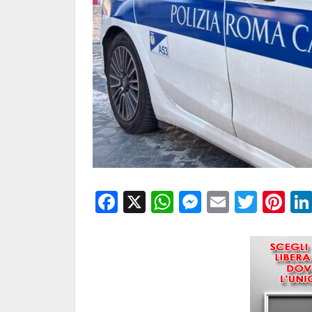
Facebook
X
WhatsApp
Messenge
Email
Twitt
Pi