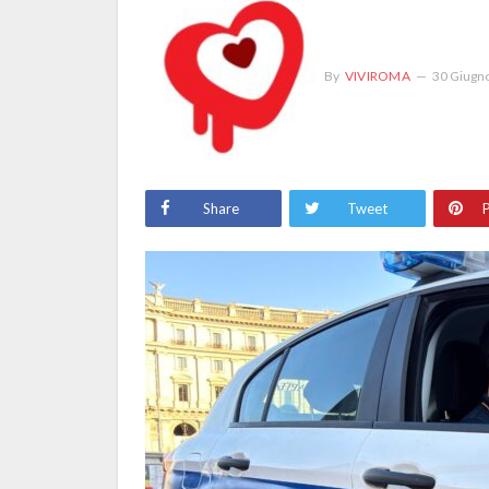
By
VIVIROMA
30 Giugn
Share
Tweet
P