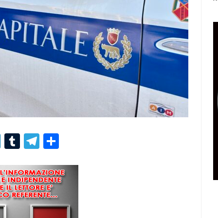
r
er
nterest
LinkedIn
Tumblr
Telegram
Condividi