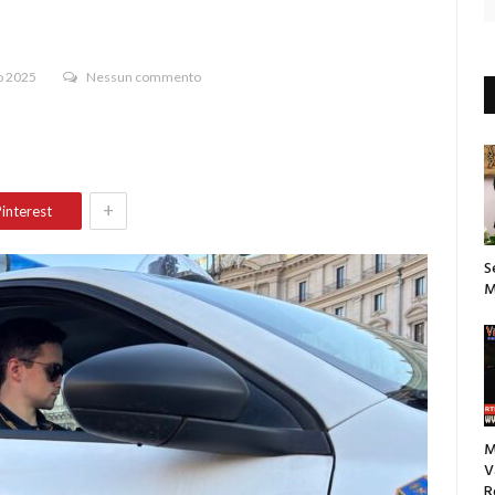
o 2025
Nessun commento
+
interest
S
M
M
V
R