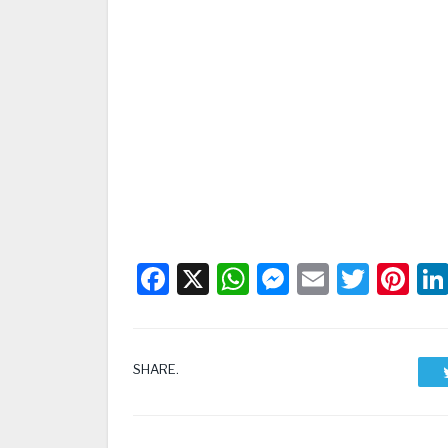
Facebook
X
WhatsApp
Messenge
Email
Twitt
Pi
SHARE.