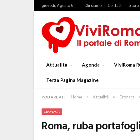
giovedì, Agosto 6
Chi siamo
Contatti
Store
Attualità
Agenda
ViviRoma R
Terza Pagina Magazine
»
»
Home
Attualità
Cronaca
YOU ARE AT:
CRONACA
Roma, ruba portafogli