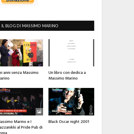
IL BLOG DI MASSIMO MARINO
ei anni senza Massimo
Un libro con dedica a
arino
Massimo Marino
assimo Marino e I
Black Oscar night 2001
azzanikki al Pride Pub di
oma