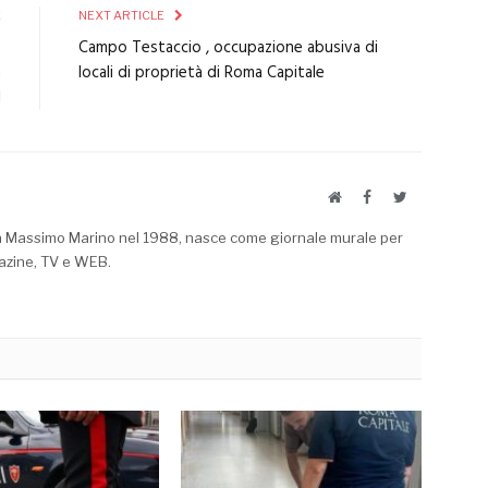
E
NEXT ARTICLE
o
Campo Testaccio , occupazione abusiva di
a
locali di proprietà di Roma Capitale
l
Website
Facebook
Twitter
a Massimo Marino nel 1988, nasce come giornale murale per
azine, TV e WEB.