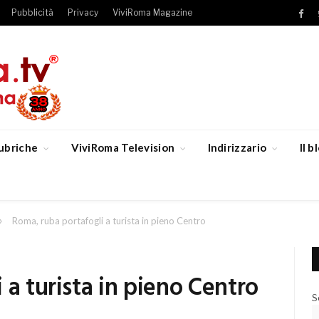
Pubblicità
Privacy
ViviRoma Magazine
Fac
ubriche
ViviRoma Television
Indirizzario
Il 
»
Roma, ruba portafogli a turista in pieno Centro
 a turista in pieno Centro
S