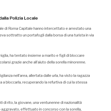
alla Polizia Locale
cale di Roma Capitale hanno intercettato e arrestato una
 sottratto un portafogli dalla borsa di una turista in via
glia, ha tentato insieme a marito e figli di bloccare
incolarsi grazie anche all’aiuto della sorella minorenne.
gilanza nell’area, allertata dalle urla, ha visto la ragazza
a bloccarla, recuperando la refurtiva di cui la stessa
i di rito, la giovane, una ventunenne di nazionalità
o aggravato, effettuato in concorso con la sorella,