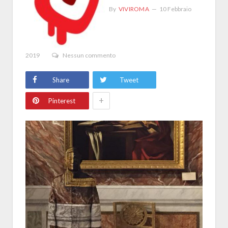
By
VIVIROMA
10 Febbraio
2019
Nessun commento
Share
Tweet
+
Pinterest