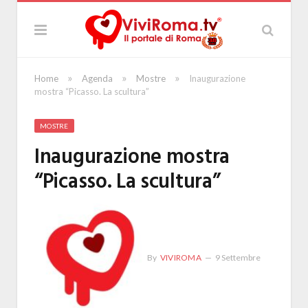
»
»
»
Home
Agenda
Mostre
Inaugurazione
mostra “Picasso. La scultura”
MOSTRE
Inaugurazione mostra
“Picasso. La scultura”
By
VIVIROMA
9 Settembre