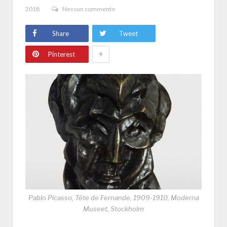
2018
Nessun commento
Share
Tweet
+
Pinterest
Pablo Picasso, Tête de Fernande, 1909-1910, Moderna
Museet, Stockholm