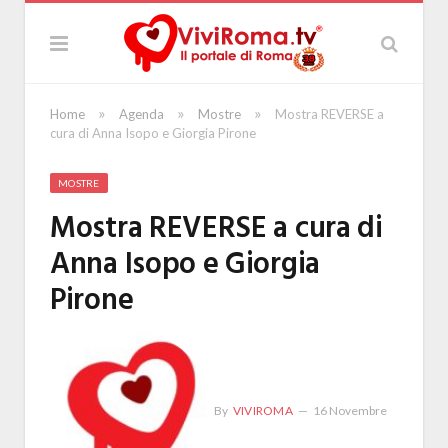
»
»
»
Home
Agenda
Mostre
Mostra REVERSE a
cura di Anna Isopo e Giorgia Pirone
MOSTRE
Mostra REVERSE a cura di
Anna Isopo e Giorgia
Pirone
By
VIVIROMA
16 Novembre