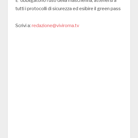
E’ obbligatorio l’uso della mascherina, attenersi a
tutti i protocolli di sicurezza ed esibire il green pass
Scrivi a:
redazione@viviroma.tv