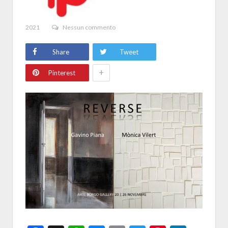
2021
Nessun commento
Share
Tweet
+
Pinterest