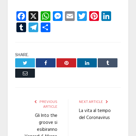
Facebook
X
WhatsApp
Messenger
Email
Twitter
Pintere
Linke
Tumblr
Telegram
Condividi
SHARE.
Twitter
Facebook
Pinterest
LinkedIn
Tumblr
Email
PREVIOUS
NEXT ARTICLE
ARTICLE
La vita al tempo
Gli Into the
del Coronavirus
groove si
esibiranno