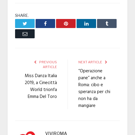
SHARE.
Twitter
Facebook
Pinterest
LinkedIn
Tumblr
Email
PREVIOUS
NEXT ARTICLE
ARTICLE
“Operazione
Miss Danza Italia
pane” anche a
2019, a Cinecittà
Roma: cibo e
World trionfa
speranza per chi
Emma Del Toro
non ha da
mangiare
VIVIROMA