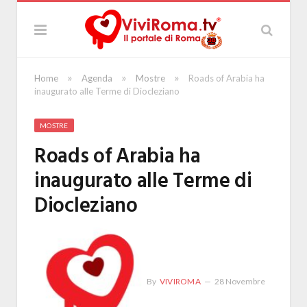
»
»
»
Home
Agenda
Mostre
Roads of Arabia ha
inaugurato alle Terme di Diocleziano
MOSTRE
Roads of Arabia ha
inaugurato alle Terme di
Diocleziano
By
VIVIROMA
28 Novembre