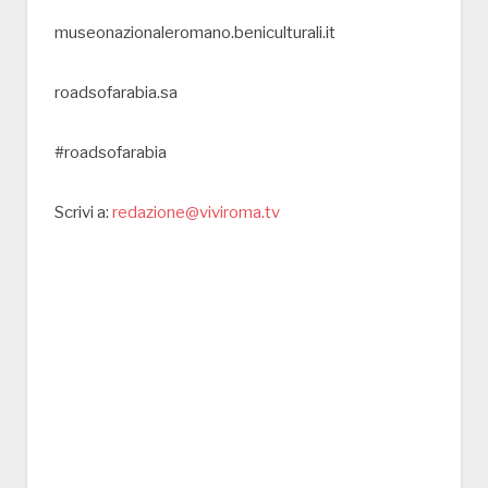
museonazionaleromano.beniculturali.it
roadsofarabia.sa
#roadsofarabia
Scrivi a:
redazione@viviroma.tv