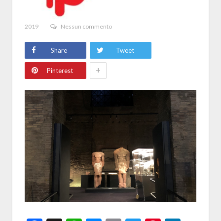
2019
Nessun commento
Share
Tweet
+
Pinterest