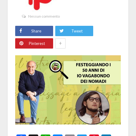
Nessun commento
Share
Tweet
+
Pinterest