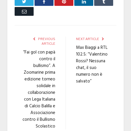
Twitter
Facebook
Pinterest
LinkedIn
Tumblr
Email
PREVIOUS
NEXT ARTICLE
ARTICLE
Max Biaggi a RTL
“Fai gol con papà
102.5: “Valentino
contro il
Rossi? Nessuna
bullismo”. A
chat, il suo
Zoomarine prima
numero non è
edizione torneo
salvato”
solidale in
collaborazione
con Lega Italiana
di Calcio Balilla e
Associazione
contro il Bullismo
Scolastico