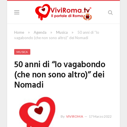
»
»
»
Home
Agenda
Musica
50 anni di “Io
vagabondo (che non sono altro)” dei Nomadi
MUSICA
50 anni di “Io vagabondo
(che non sono altro)” dei
Nomadi
By
VIVIROMA
17 Marzo 2022