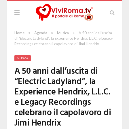
»
»
»
Home
Agenda
Musica
A 50 anni dall’uscita
di “Electric Ladyland”, la Experience Hendrix, L.L.C. e Legacy
Recordings celebrano il capolavoro di Jimi Hendrix
MUSICA
A 50 anni dall’uscita di
“Electric Ladyland”, la
Experience Hendrix, L.L.C.
e Legacy Recordings
celebrano il capolavoro di
Jimi Hendrix