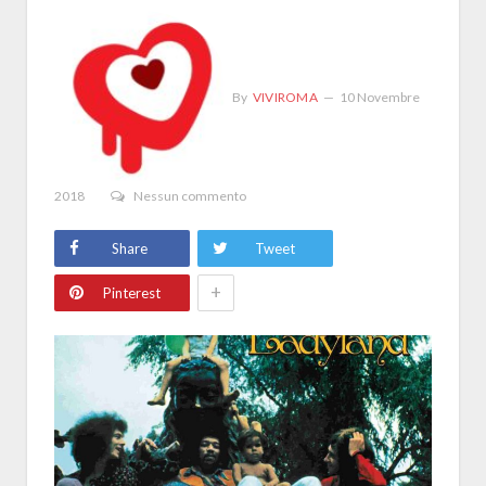
By
VIVIROMA
10 Novembre
2018
Nessun commento
Share
Tweet
+
Pinterest