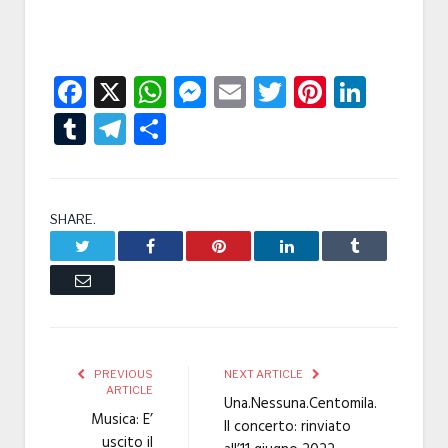
Facebook
X
WhatsApp
Messenger
Email
Twitter
Pintere
Linke
Tumblr
Telegram
Condividi
SHARE.
Twitter
Facebook
Pinterest
LinkedIn
Tumblr
Email
PREVIOUS
NEXT ARTICLE
ARTICLE
Una.Nessuna.Centomila.
Musica: E’
Il concerto: rinviato
uscito il