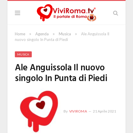
»
»
»
Home
Agenda
Musica
Ale Anguissola Il
nuovo singolo In Punta di Piedi
MUSICA
Ale Anguissola Il nuovo
singolo In Punta di Piedi
By
VIVIROMA
21 Aprile 2021