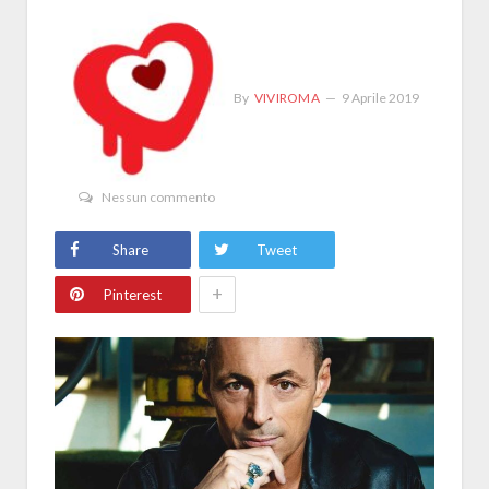
By
VIVIROMA
9 Aprile 2019
Nessun commento
Share
Tweet
+
Pinterest