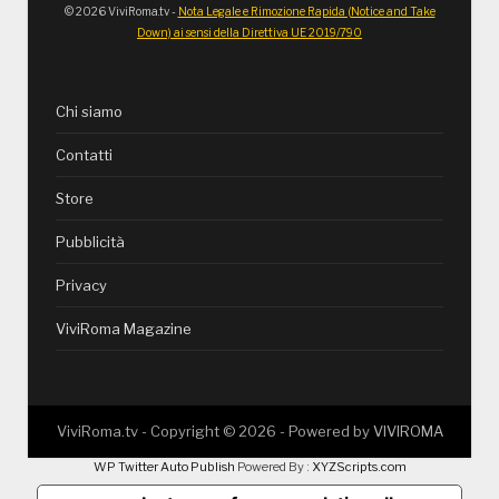
© 2026 ViviRoma.tv -
Nota Legale e Rimozione Rapida (Notice and Take
Down) ai sensi della Direttiva UE 2019/790
Chi siamo
Contatti
Store
Pubblicità
Privacy
ViviRoma Magazine
ViviRoma.tv - Copyright ©
2026
- Powered by
VIVIROMA
WP Twitter Auto Publish
Powered By :
XYZScripts.com