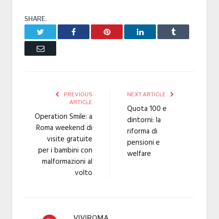
SHARE.
Twitter
Facebook
Pinterest
LinkedIn
Tumblr
Email
PREVIOUS
NEXT ARTICLE
ARTICLE
Quota 100 e
Operation Smile: a
dintorni: la
Roma weekend di
riforma di
visite gratuite
pensioni e
per i bambini con
welfare
malformazioni al
volto
VIVIROMA