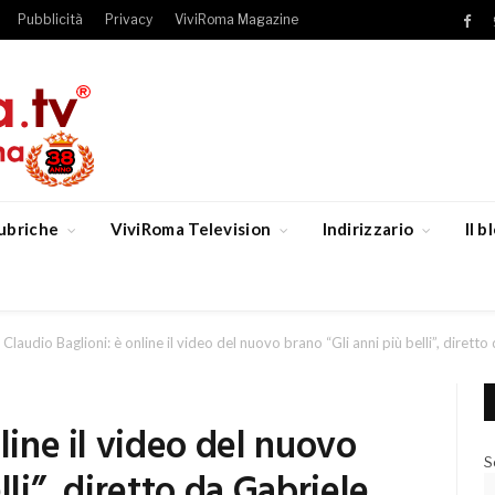
Pubblicità
Privacy
ViviRoma Magazine
Fac
ubriche
ViviRoma Television
Indirizzario
Il 
Claudio Baglioni: è online il video del nuovo brano “Gli anni più belli”, diret
line il video del nuovo
S
lli”, diretto da Gabriele