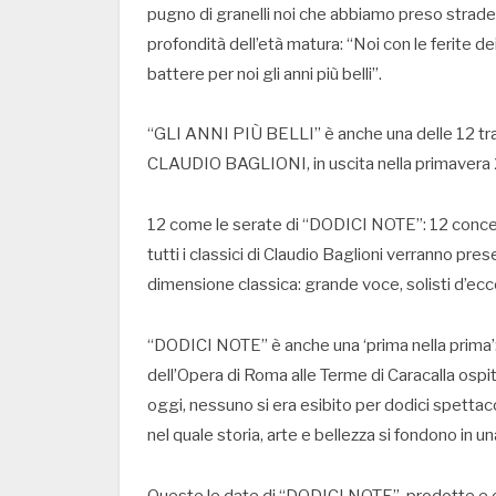
pugno di granelli noi che abbiamo preso strade pe
profondità dell’età matura: “Noi con le ferite dei 
battere per noi gli anni più belli”.
“GLI ANNI PIÙ BELLI” è anche una delle 12 tra
CLAUDIO BAGLIONI, in uscita nella primavera
12 come le serate di “DODICI NOTE”: 12 concert
tutti i classici di Claudio Baglioni verranno prese
dimensione classica: grande voce, solisti d’ec
“DODICI NOTE” è anche una ‘prima nella prima’: p
dell’Opera di Roma alle Terme di Caracalla ospi
oggi, nessuno si era esibito per dodici spettaco
nel quale storia, arte e bellezza si fondono in u
Queste le date di “DODICI NOTE”, prodotte e or