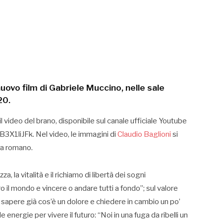
l nuovo film di Gabriele Muccino, nelle sale
20.
l video del brano, disponibile sul canale ufficiale Youtube
iB3X1liJFk. Nel video, le immagini di
Claudio Baglioni
si
ta romano.
za, la vitalità e il richiamo di libertà dei sogni
 il mondo e vincere o andare tutti a fondo”; sul valore
“E sapere già cos’è un dolore e chiedere in cambio un po’
e energie per vivere il futuro: “Noi in una fuga da ribelli un