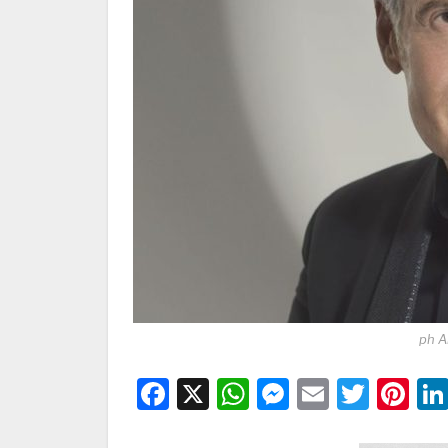
ph A
Facebook
X
WhatsApp
Messenge
Email
Twitt
Pi