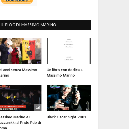
IL BLOG DI MASSIMO MARINO
ei anni senza Massimo
Un libro con dedica a
arino
Massimo Marino
assimo Marino e I
Black Oscar night 2001
azzanikki al Pride Pub di
oma