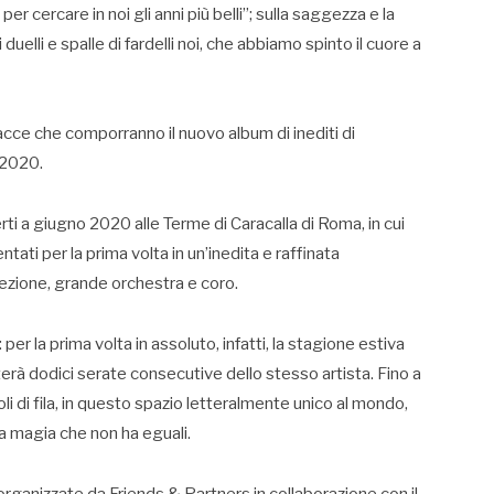
r cercare in noi gli anni più belli”; sulla saggezza e la
duelli e spalle di fardelli noi, che abbiamo spinto il cuore a
cce che comporranno il nuovo album di inediti di
 2020.
i a giugno 2020 alle Terme di Caracalla di Roma, in cui
ntati per la prima volta in un’inedita e raffinata
cezione, grande orchestra e coro.
er la prima volta in assoluto, infatti, la stagione estiva
terà dodici serate consecutive dello stesso artista. Fino a
li di fila, in questo spazio letteralmente unico al mondo,
na magia che non ha eguali.
ganizzate da Friends & Partners in collaborazione con il