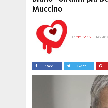
Muccino
By
VIVIROMA
12 Genna
Share
Tweet
P