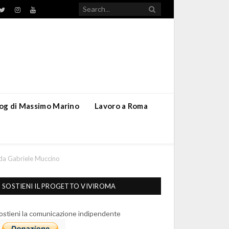
TikTok
ebook
Twitter
Instagram
YouTube
blog di Massimo Marino
Lavoro a Roma
to da Gabriele Muccino
SOSTIENI IL PROGETTO VIVIROMA
ostieni la comunicazione indipendente