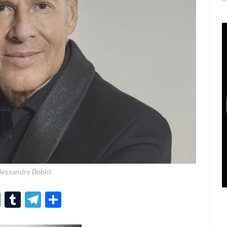
lessandro Dobici
r
er
nterest
LinkedIn
Tumblr
Telegram
Condividi