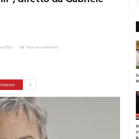
io 2020
Nessun commento
S
M
+
interest
M
V
R