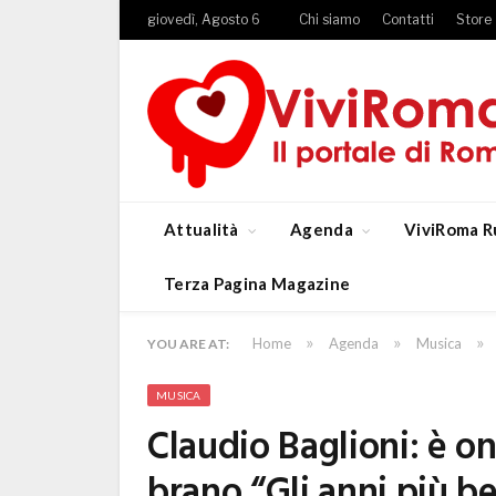
giovedì, Agosto 6
Chi siamo
Contatti
Store
Attualità
Agenda
ViviRoma R
Terza Pagina Magazine
»
»
»
Home
Agenda
Musica
YOU ARE AT:
MUSICA
Claudio Baglioni: è on
brano “Gli anni più be