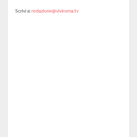
Scrivi a:
redazione@viviroma.tv