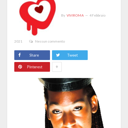
By
VIVIROMA
4 Febbraio
2021
Nessun commento
Share
Tweet
+
Pinterest