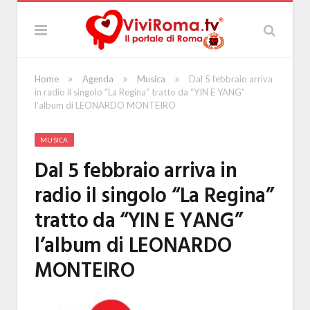
»
»
»
Home
Agenda
Musica
Dal 5 febbraio arriva
in radio il singolo “La Regina” tratto da “YIN E YANG”
l’album di LEONARDO MONTEIRO
MUSICA
Dal 5 febbraio arriva in
radio il singolo “La Regina”
tratto da “YIN E YANG”
l’album di LEONARDO
MONTEIRO