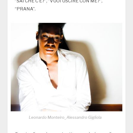
“SAI CHE C’E?”, “VUOI USCIRE CON ME?”,
“PRANA”.
Leonardo Monteiro_Alessandro Gigliola