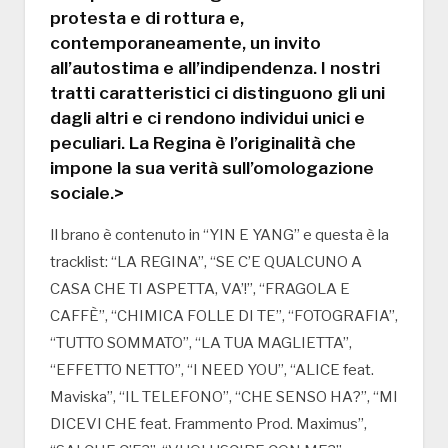
protesta e di rottura e,
contemporaneamente, un invito
all’autostima e all’indipendenza. I nostri
tratti caratteristici ci distinguono gli uni
dagli altri e ci rendono individui unici e
peculiari. La Regina è l’originalità che
impone la sua verità sull’omologazione
sociale.>
Il brano è contenuto in “YIN E YANG” e questa è la
tracklist: “LA REGINA”, “SE C’E QUALCUNO A
CASA CHE TI ASPETTA, VA’!”, “FRAGOLA E
CAFFÈ”, “CHIMICA FOLLE DI TE”, “FOTOGRAFIA”,
“TUTTO SOMMATO”, “LA TUA MAGLIETTA”,
“EFFETTO NETTO”, “I NEED YOU”, “ALICE feat.
Maviska”, “IL TELEFONO”, “CHE SENSO HA?”, “MI
DICEVI CHE feat. Frammento Prod. Maximus”,