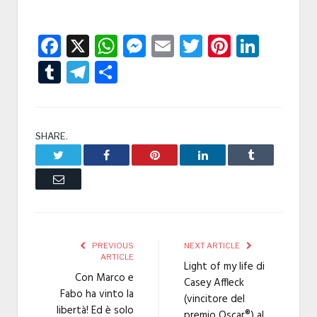
Facebook
X
WhatsApp
Messenger
Email
Twitter
Pintere
Linke
Tumblr
Telegram
Condividi
SHARE.
Twitter
Facebook
Pinterest
LinkedIn
Tumblr
Email
PREVIOUS
NEXT ARTICLE
ARTICLE
Light of my life di
Con Marco e
Casey Affleck
Fabo ha vinto la
(vincitore del
libertà! Ed è solo
premio Oscar®) al