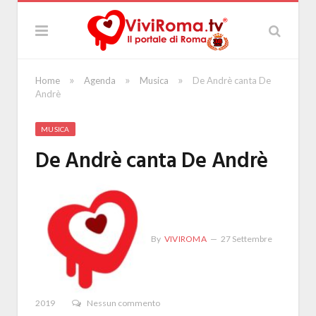
»
»
»
Home
Agenda
Musica
De Andrè canta De
Andrè
MUSICA
De Andrè canta De Andrè
By
VIVIROMA
27 Settembre
2019
Nessun commento