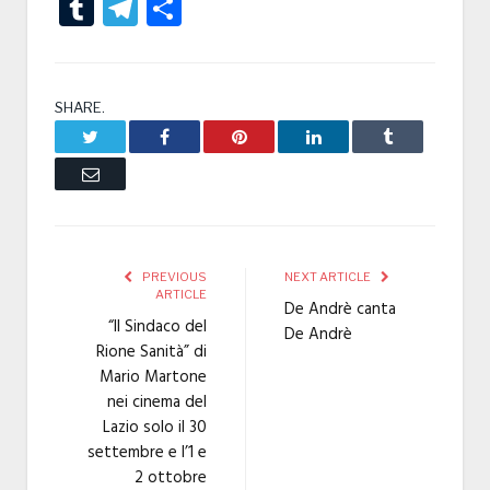
Tumblr
Telegram
Condividi
SHARE.
Twitter
Facebook
Pinterest
LinkedIn
Tumblr
Email
PREVIOUS
NEXT ARTICLE
ARTICLE
De Andrè canta
“ll Sindaco del
De Andrè
Rione Sanità” di
Mario Martone
nei cinema del
Lazio solo il 30
settembre e l’1 e
2 ottobre