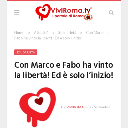
»
»
»
Home
Attualità
Solidarietà
Con Marco e
Fabo ha vinto la libertà! Ed è solo l’inizio!
SOLIDARIETÀ
Con Marco e Fabo ha vinto
la libertà! Ed è solo l’inizio!
By
VIVIROMA
27 Settembre