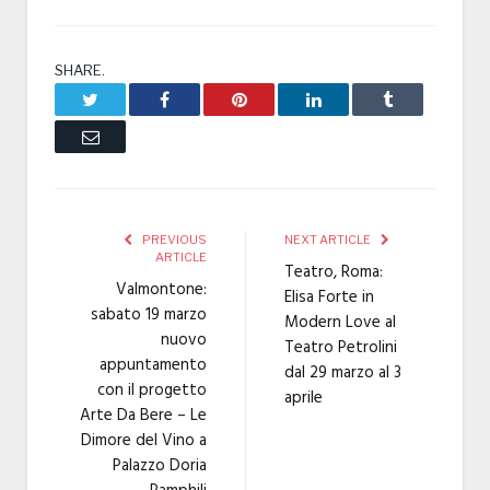
SHARE.
Twitter
Facebook
Pinterest
LinkedIn
Tumblr
Email
PREVIOUS
NEXT ARTICLE
ARTICLE
Teatro, Roma:
Valmontone:
Elisa Forte in
sabato 19 marzo
Modern Love al
nuovo
Teatro Petrolini
appuntamento
dal 29 marzo al 3
con il progetto
aprile
Arte Da Bere – Le
Dimore del Vino a
Palazzo Doria