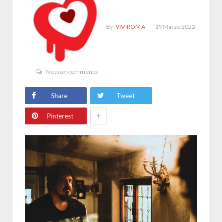
By
VIVIROMA
19 Marzo 2022
Nessun commento
Share
Tweet
+
Pinterest