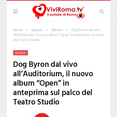
»
»
»
Home
Agenda
Musica
Dog Byron dal vivo
all’Auditorium, il nuovo album “Open” in anteprima sul palco
del Teatro Studio
MUSICA
Dog Byron dal vivo
all’Auditorium, il nuovo
album “Open” in
anteprima sul palco del
Teatro Studio