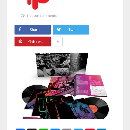
Nessun commento
Share
Tweet
+
Pinterest