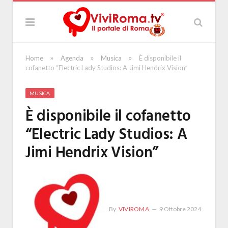
»
»
»
Home
Agenda
Musica
È disponibile il
cofanetto “Electric Lady Studios: A Jimi Hendrix Vision”
MUSICA
È disponibile il cofanetto
“Electric Lady Studios: A
Jimi Hendrix Vision”
By
VIVIROMA
9 Ottobre 2024