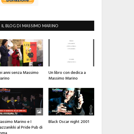
IL BLOG DI MASSIMO MARINO
ei anni senza Massimo
Un libro con dedica a
arino
Massimo Marino
assimo Marino e I
Black Oscar night 2001
azzanikki al Pride Pub di
oma