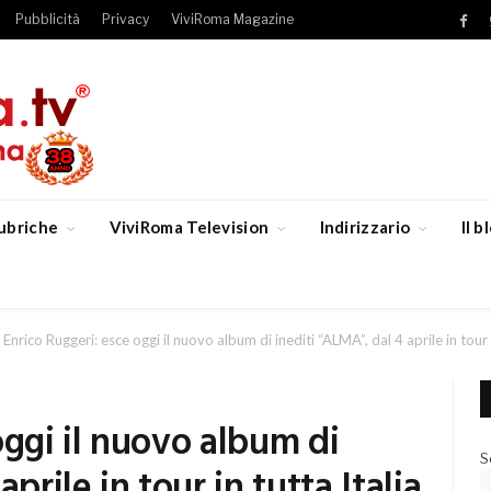
Pubblicità
Privacy
ViviRoma Magazine
Fac
ubriche
ViviRoma Television
Indirizzario
Il 
Enrico Ruggeri: esce oggi il nuovo album di inediti “ALMA”, dal 4 aprile in tour 
oggi il nuovo album di
S
prile in tour in tutta Italia