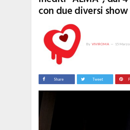
con due diversi show t
By
VIVIROMA
15 Marzo
Share
Tweet
P