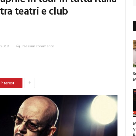
ra teatri e club
 2019
Nessun commento
S
M
+
interest
M
V
R