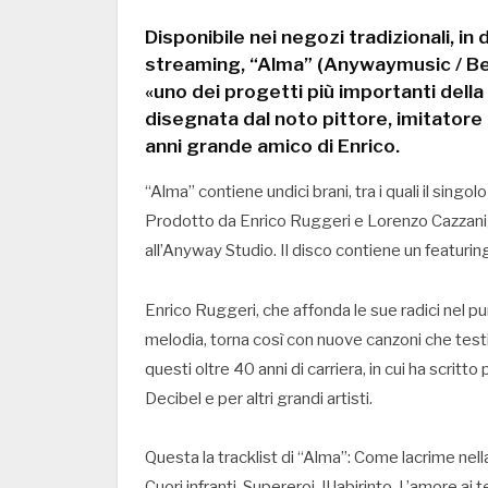
Disponibile nei negozi tradizionali, in
streaming, “Alma” (Anywaymusic / Bel
«uno dei progetti più importanti della 
disegnata dal noto pittore, imitatore e
anni grande amico di Enrico.
“Alma” contiene undici brani, tra i quali il sing
Prodotto da Enrico Ruggeri e Lorenzo Cazzaniga,
all’Anyway Studio. Il disco contiene un featuri
Enrico Ruggeri, che affonda le sue radici nel pun
melodia, torna così con nuove canzoni che testi
questi oltre 40 anni di carriera, in cui ha scritto 
Decibel e per altri grandi artisti.
Questa la tracklist di “Alma”: Come lacrime nella
Cuori infranti, Supereroi, Il labirinto, L’amore ai 