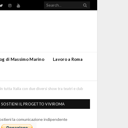
TikTok
ebook
Twitter
Instagram
YouTube
blog di Massimo Marino
Lavoro a Roma
in tutta Italia con due diversi show tra teatri e club
SOSTIENI IL PROGETTO VIVIROMA
ostieni la comunicazione indipendente