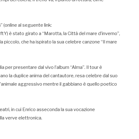
 (online al seguente link:
è stato girato a “Marotta, la Città del mare d’inverno”,
 da piccolo, che ha ispirato la sua celebre canzone “Il mare
alia per presentare dal vivo l’album “Alma”. Il tour è
eano la duplice anima del cantautore, resa celebre dal suo
 è l’animale aggressivo mentre il gabbiano è quello poetico
 teatri, in cui Enrico asseconda la sua vocazione
lla verve elettronica.