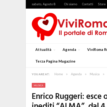
sabato, Agosto 8
Chi siamo
Contatti
Store
Attualità
Agenda
ViviRoma R
Terza Pagina Magazine
»
»
»
Home
Agenda
Musica
YOU ARE AT:
MUSICA
Enrico Ruggeri: esce 
inediti “ALMA”, dal 4 a