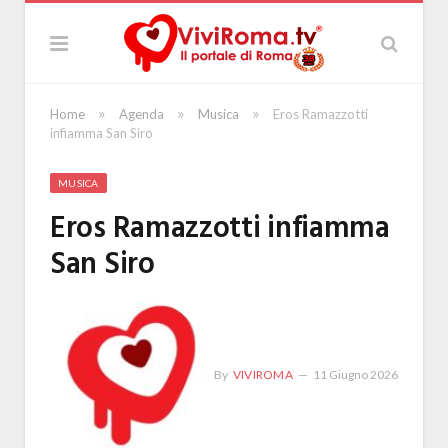
»
»
»
Home
Agenda
Musica
Eros Ramazzotti
infiamma San Siro
MUSICA
Eros Ramazzotti infiamma
San Siro
By
VIVIROMA
11 Giugno 2026