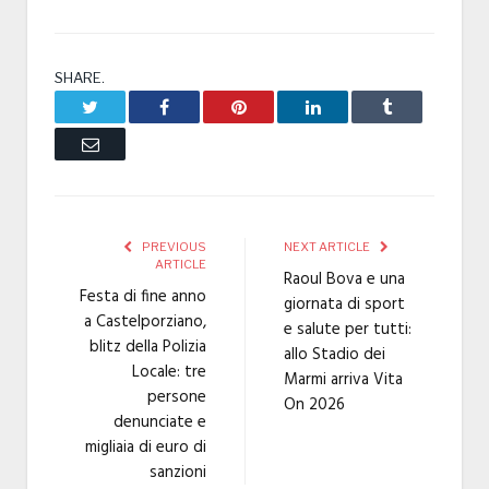
SHARE.
Twitter
Facebook
Pinterest
LinkedIn
Tumblr
Email
PREVIOUS
NEXT ARTICLE
ARTICLE
Raoul Bova e una
Festa di fine anno
giornata di sport
a Castelporziano,
e salute per tutti:
blitz della Polizia
allo Stadio dei
Locale: tre
Marmi arriva Vita
persone
On 2026
denunciate e
migliaia di euro di
sanzioni