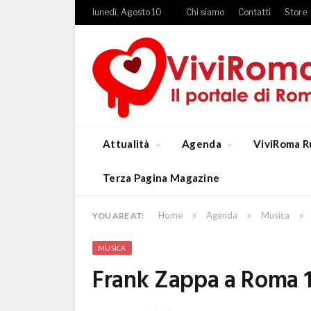
lunedì, Agosto 10
Chi siamo
Contatti
Store
Attualità
Agenda
ViviRoma R
Terza Pagina Magazine
»
»
»
Home
Agenda
Musica
YOU ARE AT:
MUSICA
Frank Zappa a Roma 