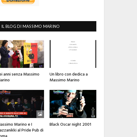
IL BLOG DI MASSIMO MARINO
ei anni senza Massimo
Un libro con dedica a
arino
Massimo Marino
assimo Marino e I
Black Oscar night 2001
azzanikki al Pride Pub di
oma