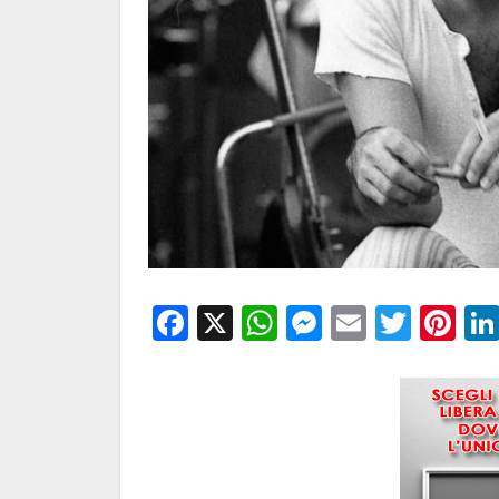
Facebook
X
WhatsApp
Messenge
Email
Twitt
Pi