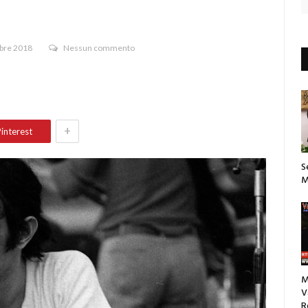
bre 2018
Nessun commento
+
interest
S
M
M
V
R