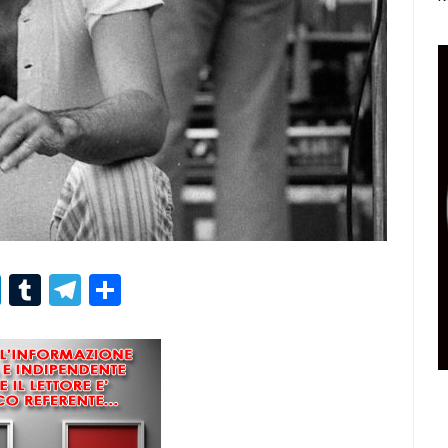
r
er
nterest
LinkedIn
Tumblr
Telegram
Condividi