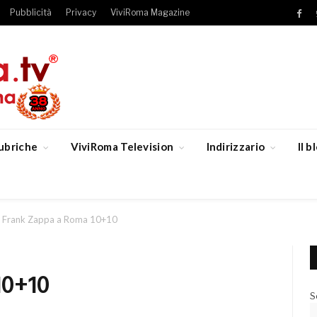
Pubblicità
Privacy
ViviRoma Magazine
Fac
ubriche
ViviRoma Television
Indirizzario
Il 
Frank Zappa a Roma 10+10
10+10
S