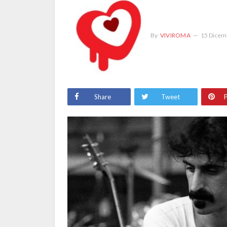
By
VIVIROMA
15 Dicem
Share
Tweet
P