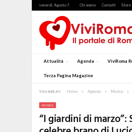
venerdì, Agosto 7
Chi siamo
Contatti
Store
Attualità
Agenda
ViviRoma R
Terza Pagina Magazine
»
»
»
Home
Agenda
Musica
YOU ARE AT:
MUSICA
“I giardini di marzo”: 
celebre brano di Lucio