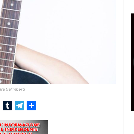
ara Galimberti
r
er
nterest
LinkedIn
Tumblr
Telegram
Condividi