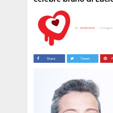
By
VIVIROMA
2 Giugno
Share
Tweet
P