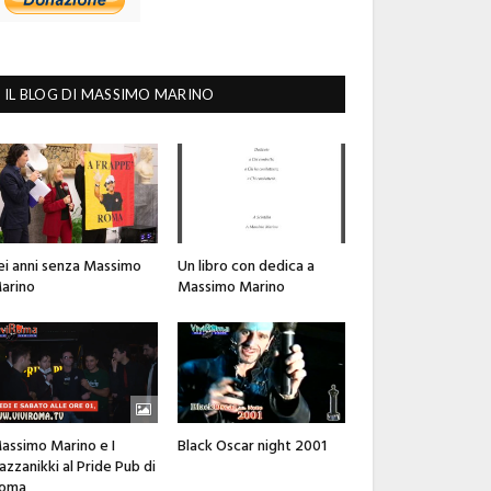
IL BLOG DI MASSIMO MARINO
ei anni senza Massimo
Un libro con dedica a
arino
Massimo Marino
assimo Marino e I
Black Oscar night 2001
azzanikki al Pride Pub di
oma