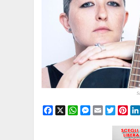
S
Facebook
X
WhatsApp
Messenge
Email
Twitt
Pi