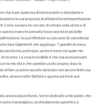
o so che è per qualcosa di interessante e stimolante e
usiasmo la sua proposta di affidarmi la reinterpretazione
ti. Come sempre ho cercato di entrare nella storia e di
 questo brano ho pensato fosse una tra le più belle
dall’incisione, ho poi riflettuto su una serie di coincidenze
nta Sara Galimberti, che aggiunge: “I giardini di marzo
ia nascita ma, purtroppo ,anche il mese nel quale mio
i recente. La cosa incredibile è che mai avrei pensato
on la mia vita e che sarebbe uscito proprio dopo la
o di fare un primo ascolto del brano non ancora finito ma
inoltre, amava molto Battisti e questa era tra le sue
to ancora più profondo. Vorrei dedicarlo a mio padre, che
n uomo meraviglioso, profondamente autentico e