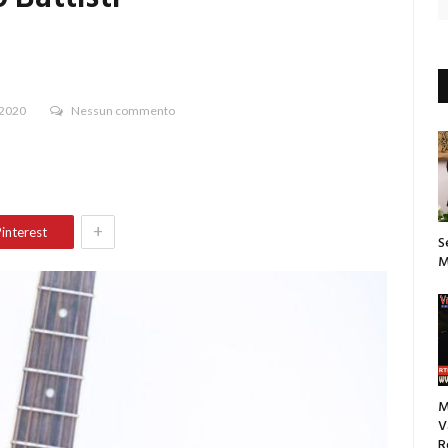
 2020
Nessun commento
+
interest
S
M
M
V
R