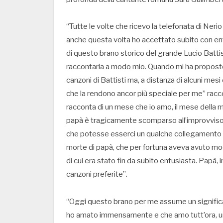
“Tutte le volte che ricevo la telefonata di Neri
anche questa volta ho accettato subito con ent
di questo brano storico del grande Lucio Battis
raccontarla a modo mio. Quando mi ha proposto
canzoni di Battisti ma, a distanza di alcuni mesi 
che la rendono ancor più speciale per me” racco
racconta di un mese che io amo, il mese della m
papà è tragicamente scomparso all’improvviso d
che potesse esserci un qualche collegamento c
morte di papà, che per fortuna aveva avuto mod
di cui era stato fin da subito entusiasta. Papà, 
canzoni preferite”.
“Oggi questo brano per me assume un significa
ho amato immensamente e che amo tutt’ora, u