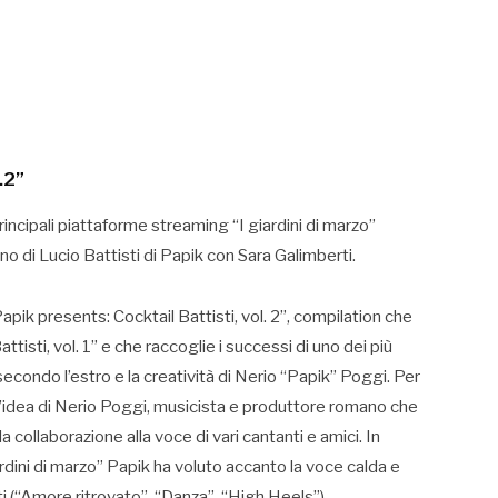
.2”
principali piattaforme streaming “I giardini di marzo”
o di Lucio Battisti di Papik con Sara Galimberti.
Papik presents: Cocktail Battisti, vol. 2”, compilation che
ttisti, vol. 1” e che raccoglie i successi di uno dei più
 secondo l’estro e la creatività di Nerio “Papik” Poggi. Per
un’idea di Nerio Poggi, musicista e produttore romano che
ella collaborazione alla voce di vari cantanti e amici. In
ardini di marzo” Papik ha voluto accanto la voce calda e
 (“Amore ritrovato”, “Danza”, “High Heels”).