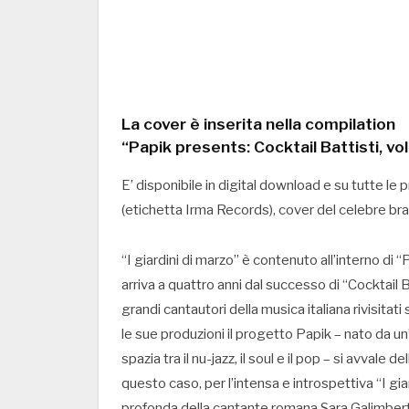
La cover è inserita nella compilation
“Papik presents: Cocktail Battisti, vol
E’ disponibile in digital download e su tutte le 
(etichetta Irma Records), cover del celebre bran
“I giardini di marzo” è contenuto all’interno di “
arriva a quattro anni dal successo di “Cocktail Ba
grandi cantautori della musica italiana rivisitati
le sue produzioni il progetto Papik – nato da 
spazia tra il nu-jazz, il soul e il pop – si avvale d
questo caso, per l’intensa e introspettiva “I gi
profonda della cantante romana Sara Galimberti