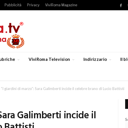
Pubblicità
Privacy
ViviRoma Magazine
Fac
ubriche
ViviRoma Television
Indirizzario
Il 
“I giardini di marzo”: Sara Galimberti incide il celebre brano di Lucio Battisti
Sara Galimberti incide il
S
 Battisti