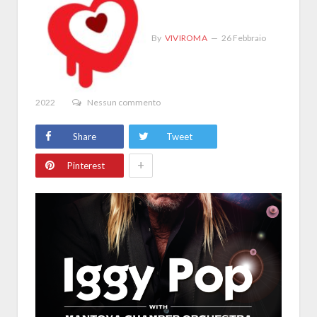
By
VIVIROMA
26 Febbraio
2022
Nessun commento
Share
Tweet
+
Pinterest