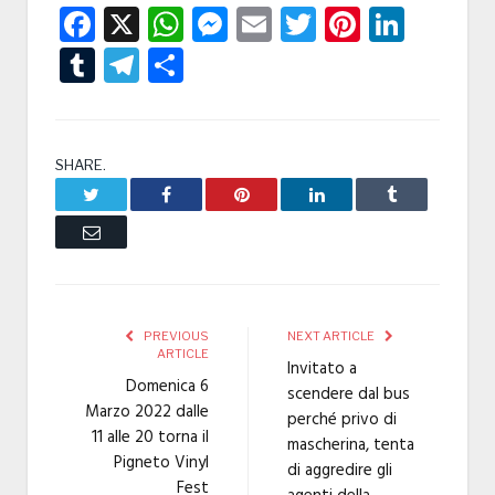
Facebook
X
WhatsApp
Messenger
Email
Twitter
Pintere
Linke
Tumblr
Telegram
Condividi
SHARE.
Twitter
Facebook
Pinterest
LinkedIn
Tumblr
Email
PREVIOUS
NEXT ARTICLE
ARTICLE
Invitato a
Domenica 6
scendere dal bus
Marzo 2022 dalle
perché privo di
11 alle 20 torna il
mascherina, tenta
Pigneto Vinyl
di aggredire gli
Fest