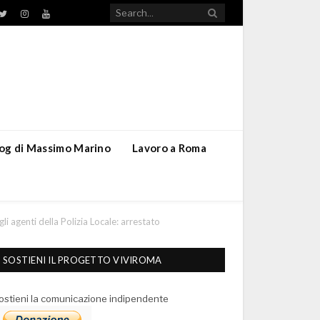
TikTok
ebook
Twitter
Instagram
YouTube
blog di Massimo Marino
Lavoro a Roma
li agenti della Polizia Locale: arrestato
SOSTIENI IL PROGETTO VIVIROMA
ostieni la comunicazione indipendente