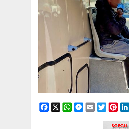
Facebook
X
WhatsApp
Messenge
Email
Twitt
Pi