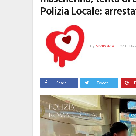
Polizia Locale: arrest
By
VIVIROMA
26 Febbr
Share
Tweet
P