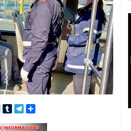
r
er
nterest
LinkedIn
Tumblr
Telegram
Condividi