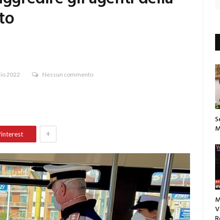
ato
aio 2022
Nessun commento
S
M
+
interest
M
V
R