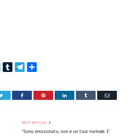
r
er
nterest
LinkedIn
Tumblr
Telegram
Condividi
Twitter
Facebook
Pinterest
LinkedIn
Tumblr
Email
E
NEXT ARTICLE
d
“Sono emozionato, non è un tour normale. E’