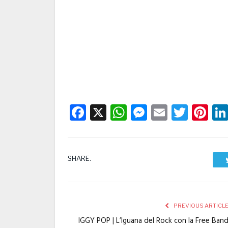
Facebook
X
WhatsApp
Messenge
Email
Twitt
Pi
SHARE.
PREVIOUS ARTICL
IGGY POP | L’Iguana del Rock con la Free Ban