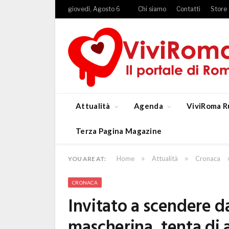
giovedì, Agosto 6
Chi siamo
Contatti
Store
Attualità
Agenda
ViviRoma R
Terza Pagina Magazine
»
»
Home
Attualità
Cronaca
YOU ARE AT:
CRONACA
Invitato a scendere d
mascherina, tenta di a