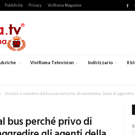
Pubblicità
Privacy
ViviRoma Magazine
Fac
ubriche
ViviRoma Television
Indirizzario
Il 
»
Invitato a scendere dal bus perché privo di mascherina, tenta di aggredire g
al bus perché privo di
S
ggredire gli agenti della