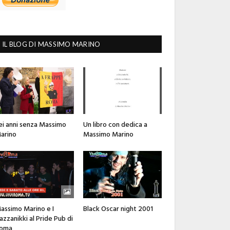
IL BLOG DI MASSIMO MARINO
ei anni senza Massimo
Un libro con dedica a
arino
Massimo Marino
assimo Marino e I
Black Oscar night 2001
azzanikki al Pride Pub di
oma