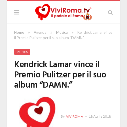
»
»
»
Home
Agenda
Musica
Kendrick Lamar vince
il Premio Pulitzer per il suo album “DAMN.”
MUSICA
Kendrick Lamar vince il
Premio Pulitzer per il suo
album “DAMN.”
By
VIVIROMA
18 Aprile 2018