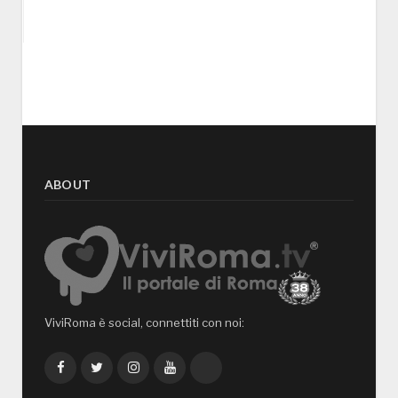
ABOUT
ViviRoma è social, connettiti con noi:
Facebook
Twitter
Instagram
YouTube
TikTok