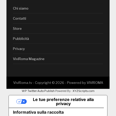
Chi siamo
Contatti
Store
Pubblicità
Privacy
ViviRoma Magazine
ViviRoma.tv - Copyright ©
2026
- Powered by
VIVIROMA
WP Twitter Auto Publish
Powered By :
XYZScripts.com
Le tue preferenze relative alla
privacy
Informativa sulla raccolta