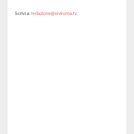
Scrivi a:
redazione@viviroma.tv