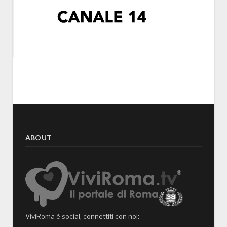
ABOUT
ViviRoma è social, connettiti con noi: