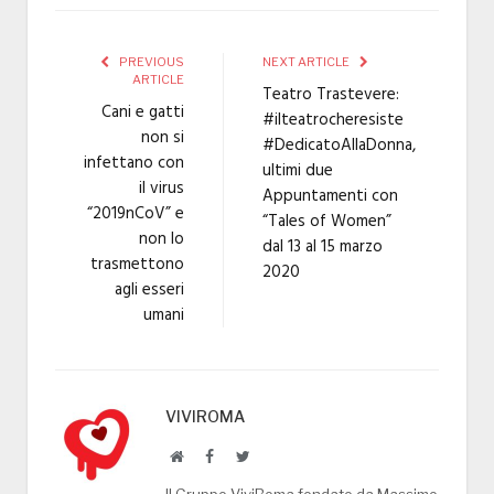
PREVIOUS
NEXT ARTICLE
ARTICLE
Teatro Trastevere:
Cani e gatti
#ilteatrocheresiste
non si
#DedicatoAllaDonna,
infettano con
ultimi due
il virus
Appuntamenti con
“2019nCoV” e
“Tales of Women”
non lo
dal 13 al 15 marzo
trasmettono
2020
agli esseri
umani
VIVIROMA
Website
Facebook
Twitter
Il Gruppo ViviRoma fondato da Massimo