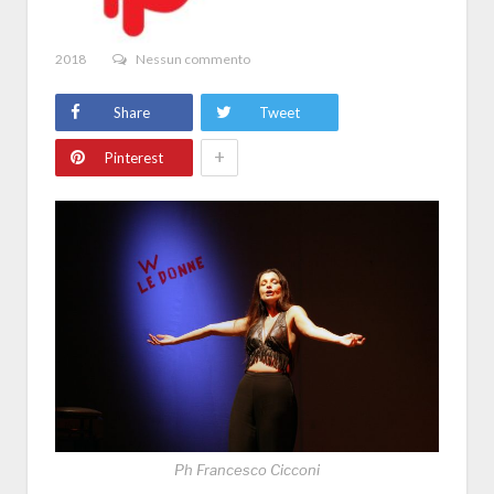
2018
Nessun commento
Share
Tweet
+
Pinterest
Ph Francesco Cicconi