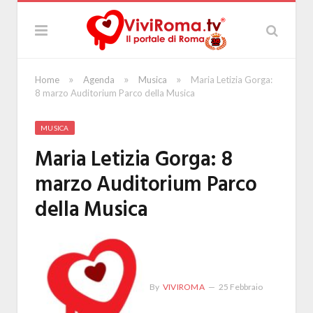
»
»
»
Home
Agenda
Musica
Maria Letizia Gorga:
8 marzo Auditorium Parco della Musica
MUSICA
Maria Letizia Gorga: 8
marzo Auditorium Parco
della Musica
By
VIVIROMA
25 Febbraio