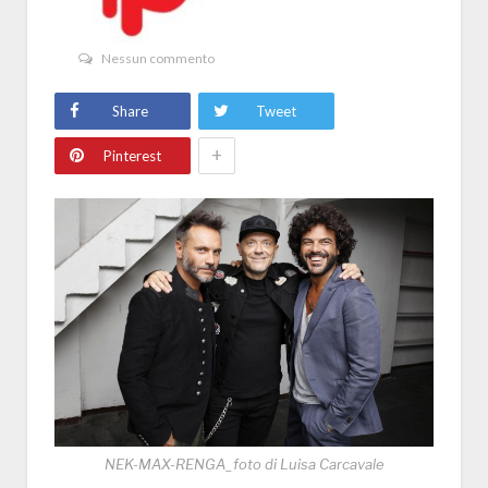
Nessun commento
Share
Tweet
+
Pinterest
NEK-MAX-RENGA_foto di Luisa Carcavale