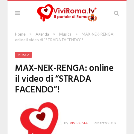
»
»
»
Home
Agenda
Musica
MAX-NEK-RENGA:
online il video di “STRADA FACENDO”!
MUSICA
MAX-NEK-RENGA: online
il video di “STRADA
FACENDO”!
By
VIVIROMA
9 Marzo 2018