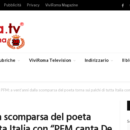
Pubblicità
Privacy
ViviRoma Magazine
Fac
ubriche
ViviRoma Television
Indirizzario
Il 
PFM: a vent’anni dalla scomparsa del poeta torna sui palchi di tutta Italia 
a scomparsa del poeta
S
tta Italia con “PFM canta De