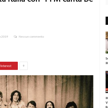
o 2019
Nessun commento
S
M
+
interest
M
V
R