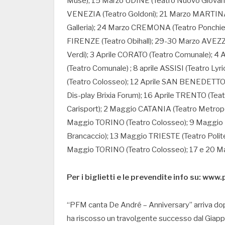
Muse); 15 Marzo UDINE (Teatro Nuovo Giovanni
VENEZIA (Teatro Goldoni); 21 Marzo MARTI
Galleria); 24 Marzo CREMONA (Teatro Ponchiel
FIRENZE (Teatro Obihall); 29-30 Marzo AVEZZA
Verdi); 3 Aprile CORATO (Teatro Comunale); 4
(Teatro Comunale) ; 8 aprile ASSISI (Teatro Ly
(Teatro Colosseo); 12 Aprile SAN BENEDETTO 
Dis-play Brixia Forum); 16 Aprile TRENTO (Tea
Carisport); 2 Maggio CATANIA (Teatro Metropo
Maggio TORINO (Teatro Colosseo); 9 Maggio
Brancaccio); 13 Maggio TRIESTE (Teatro Polit
Maggio TORINO (Teatro Colosseo); 17 e 20 M
Per i biglietti e le prevendite info su: w
“PFM canta De André – Anniversary” arriva dop
ha riscosso un travolgente successo dal Giapp