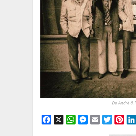
De André & P
Facebook
X
WhatsApp
Messenge
Email
Twitt
Pi