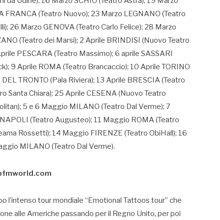
 da Udine); 16 Marzo SCHIO (Teatro Astra); 19 Marzo
NA FRANCA (Teatro Nuovo); 23 Marzo LEGNANO (Teatro
li); 26 Marzo GENOVA (Teatro Carlo Felice); 28 Marzo
NO (Teatro dei Marsi); 2 Aprile BRINDISI (Nuovo Teatro
 Aprile PESCARA (Teatro Massimo); 6 aprile SASSARI
rick); 9 Aprile ROMA (Teatro Brancaccio); 10 Aprile TORINO
DEL TRONTO (Pala Riviera); 13 Aprile BRESCIA (Teatro
tro Santa Chiara); 25 Aprile CESENA (Nuovo Teatro
litan); 5 e 6 Maggio MILANO (Teatro Dal Verme); 7
 NAPOLI (Teatro Augusteo); 11 Maggio ROMA (Teatro
eama Rossetti); 14 Maggio FIRENZE (Teatro ObiHall); 16
aggio MILANO (Teatro Dal Verme).
ww.pfmworld.com
o l’intenso tour mondiale “Emotional Tattoos tour” che
one alle Americhe passando per il Regno Unito, per poi