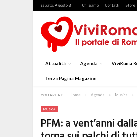
sabato, Agosto 8
Chi siamo
Contatti
Store
Attualità
Agenda
ViviRoma R
Terza Pagina Magazine
»
»
»
Home
Agenda
Musica
YOU ARE AT:
MUSICA
PFM: a vent’anni dall
torna sui palchi di tu