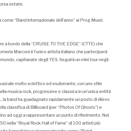
orsa estate.
 come “Band internazionale dell’anno” ai Prog Music
 salire a bordo della “CRUISE TO THE EDGE” (CTTE) che
neria Marconi è l’unico artista italiano che parteciperà
l mondo, capitanate degli YES. Seguirà un mini tour negli
icale molto eclettico ed esuberante, con uno stile
lla musica rock, progressive e classica in un’unica entità
, la band ha guadagnato rapidamente un posto di rilievo
lla classifica di Billboard (per “Photos Of Ghosts”) e
ino ad oggi a rappresentare un punto di riferimento. Nel
0 nella “Royal Rock Hall of Fame” di 100 artisti più