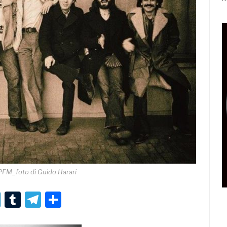
FM_foto di Guido Harari
r
er
nterest
LinkedIn
Tumblr
Telegram
Condividi