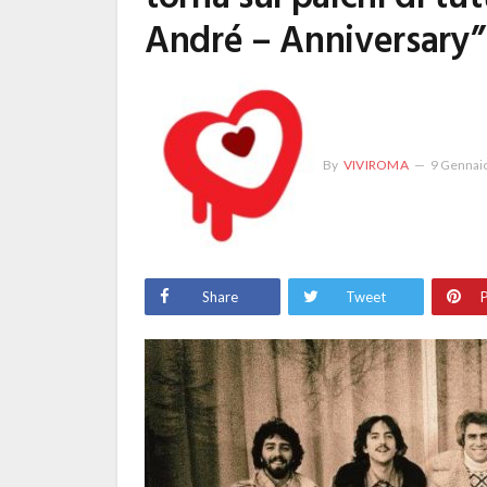
André – Anniversary”
By
VIVIROMA
9 Gennai
Share
Tweet
P