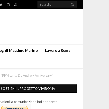
TikTok
ebook
Twitter
Instagram
YouTube
blog di Massimo Marino
Lavoro a Roma
con “PFM canta De André – Anniversary”
SOSTIENI IL PROGETTO VIVIROMA
ostieni la comunicazione indipendente