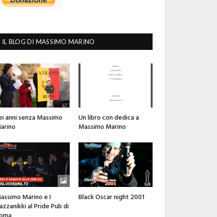
IL BLOG DI MASSIMO MARINO
ei anni senza Massimo
Un libro con dedica a
arino
Massimo Marino
assimo Marino e I
Black Oscar night 2001
azzanikki al Pride Pub di
oma