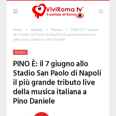
»
»
»
Home
Agenda
Musica
PINO È: il 7 giugno
allo Stadio San Paolo di Napoli il più grande tributo live
della musica italiana a Pino Daniele
MUSICA
PINO È: il 7 giugno allo
Stadio San Paolo di Napoli
il più grande tributo live
della musica italiana a
Pino Daniele