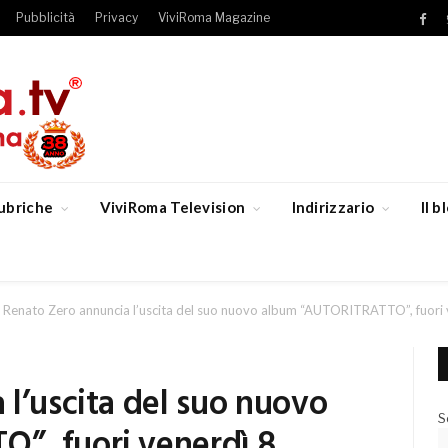
Pubblicità
Privacy
ViviRoma Magazine
Fac
ubriche
ViviRoma Television
Indirizzario
Il 
Renato Zero annuncia l’uscita del suo nuovo album “AUTORITRATTO”, fuori v
l’uscita del suo nuovo
S
”, fuori venerdì 8