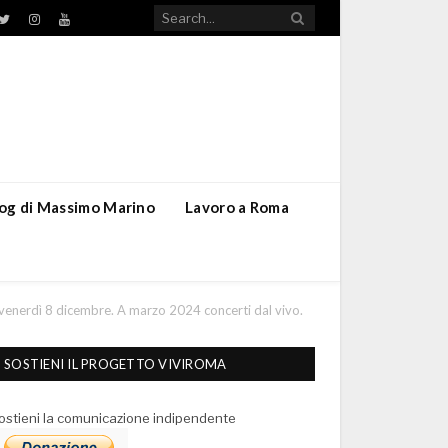
TikTok
ebook
Twitter
Instagram
YouTube
blog di Massimo Marino
Lavoro a Roma
enerdì 8 dicembre. A marzo 2024 concerti dal vivo.
SOSTIENI IL PROGETTO VIVIROMA
ostieni la comunicazione indipendente