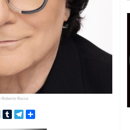
o Roberto Rocco
r
er
nterest
LinkedIn
Tumblr
Telegram
Condividi