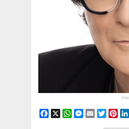
Fot
Facebook
X
WhatsApp
Messenge
Email
Twitt
Pi