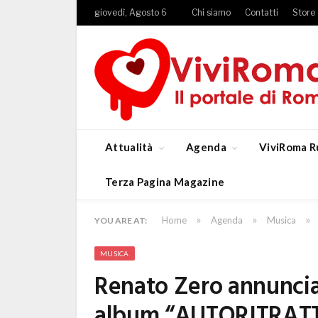
giovedì, Agosto 6
Chi siamo
Contatti
Store
Attualità
Agenda
ViviRoma R
Terza Pagina Magazine
»
»
»
Home
Agenda
Musica
YOU ARE AT:
MUSICA
Renato Zero annuncia 
album “AUTORITRATTO