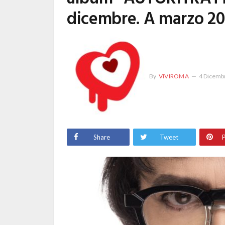
dicembre. A marzo 202
By
VIVIROMA
4 Dicemb
Share
Tweet
P