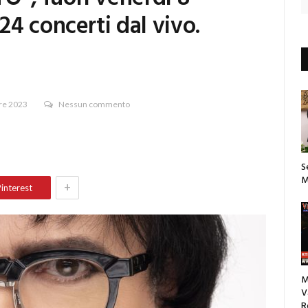
4 concerti dal vivo.
re 2023
Nessun commento
S
M
+
interest
M
V
R