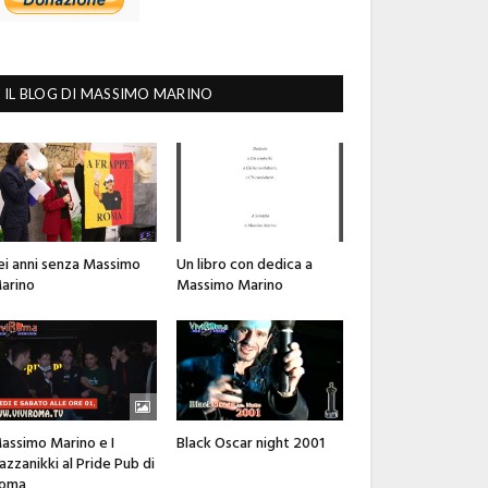
IL BLOG DI MASSIMO MARINO
ei anni senza Massimo
Un libro con dedica a
arino
Massimo Marino
assimo Marino e I
Black Oscar night 2001
azzanikki al Pride Pub di
oma