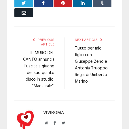
Twitter
Facebook
Pinterest
LinkedIn
Tumblr
Email
PREVIOUS
NEXT ARTICLE
ARTICLE
Tutto per mio
IL MURO DEL
figlio con
CANTO annuncia
Giuseppe Zeno e
l’uscita a giugno
Antonia Truoppo.
del suo quinto
Regia di Umberto
disco in studio:
Marino
“Maestrale”.
VIVIROMA
Website
Facebook
Twitter