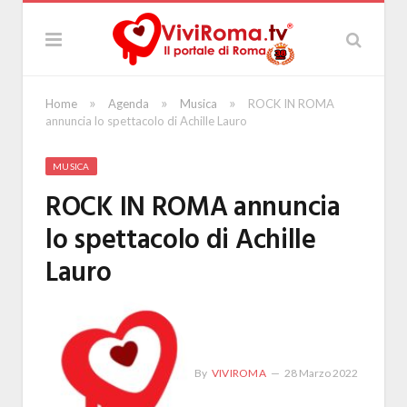
»
»
»
Home
Agenda
Musica
ROCK IN ROMA
annuncia lo spettacolo di Achille Lauro
MUSICA
ROCK IN ROMA annuncia
lo spettacolo di Achille
Lauro
By
VIVIROMA
28 Marzo 2022