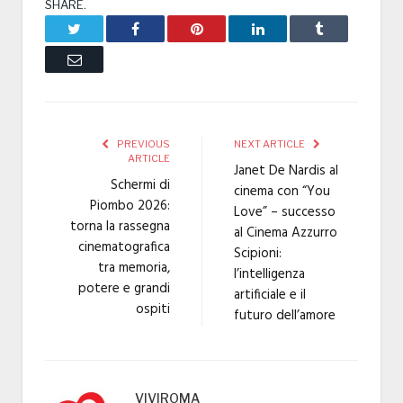
SHARE.
Twitter
Facebook
Pinterest
LinkedIn
Tumblr
Email
PREVIOUS
NEXT ARTICLE
ARTICLE
Janet De Nardis al
Schermi di
cinema con “You
Piombo 2026:
Love” – successo
torna la rassegna
al Cinema Azzurro
cinematografica
Scipioni:
tra memoria,
l’intelligenza
potere e grandi
artificiale e il
ospiti
futuro dell’amore
VIVIROMA