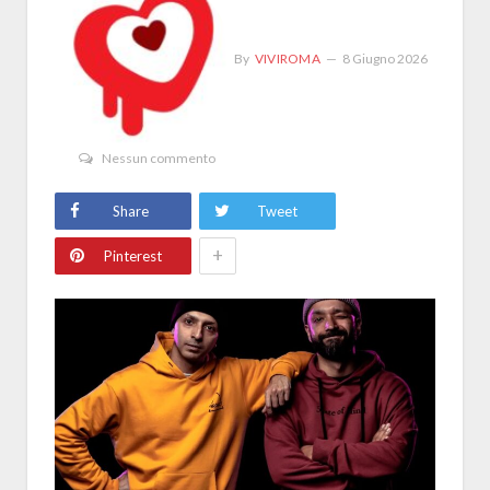
By
VIVIROMA
8 Giugno 2026
Nessun commento
Share
Tweet
+
Pinterest