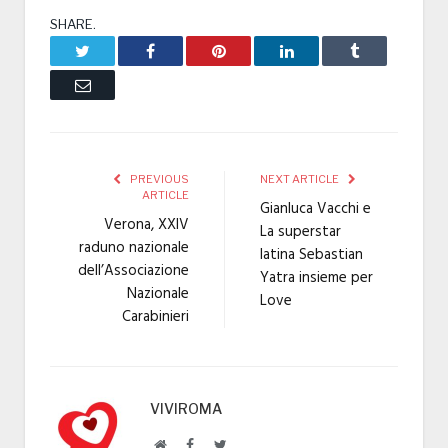
SHARE.
Twitter
Facebook
Pinterest
LinkedIn
Tumblr
Email
PREVIOUS
NEXT ARTICLE
ARTICLE
Gianluca Vacchi e
Verona, XXIV
La superstar
raduno nazionale
latina Sebastian
dell’Associazione
Yatra insieme per
Nazionale
Love
Carabinieri
VIVIROMA
Website
Facebook
Twitter