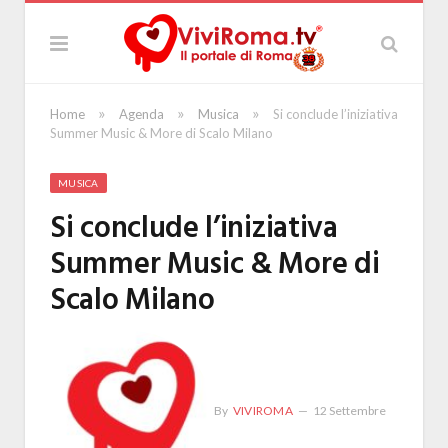
»
»
»
Home
Agenda
Musica
Si conclude l’iniziativa
Summer Music & More di Scalo Milano
MUSICA
Si conclude l’iniziativa
Summer Music & More di
Scalo Milano
By
VIVIROMA
12 Settembre