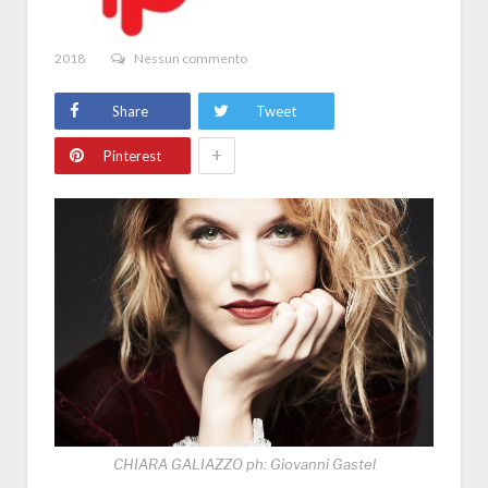
2018
Nessun commento
Share
Tweet
+
Pinterest
CHIARA GALIAZZO ph: Giovanni Gastel