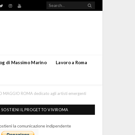
TikTok
ebook
Twitter
Instagram
YouTube
blog di Massimo Marino
Lavoro a Roma
IMO MAGGIO ROMA dedicato agli artisti emergenti
SOSTIENI IL PROGETTO VIVIROMA
ostieni la comunicazione indipendente