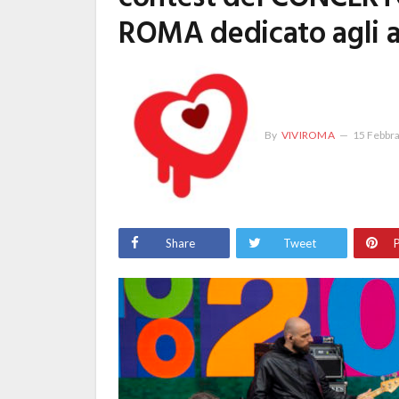
ROMA dedicato agli a
By
VIVIROMA
15 Febbr
Share
Tweet
P