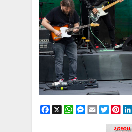
Facebook
X
WhatsApp
Messenge
Email
Twitt
Pi