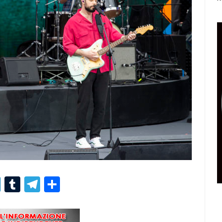
r
er
nterest
LinkedIn
Tumblr
Telegram
Condividi