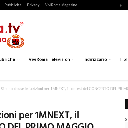
Pubblicità
Privacy
ViviRoma Magazine
Fac
ubriche
ViviRoma Television
Indirizzario
Il 
Si sono chiuse le iscrizioni per 1MNEXT, il contest del CONCERTO DEL PR
izioni per 1MNEXT, il
S
TO DEL PRIMO MAGGIO