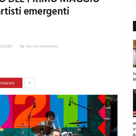
rtisti emergenti
aio 2022
Nessun commento
S
M
+
interest
M
V
R