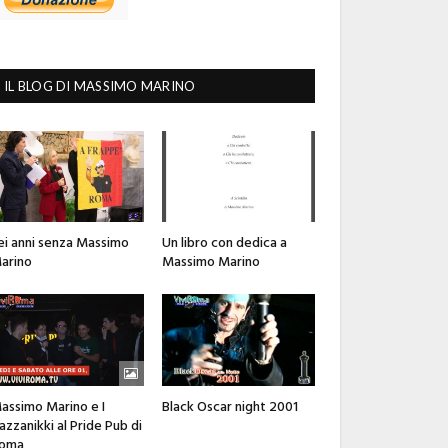
IL BLOG DI MASSIMO MARINO
ei anni senza Massimo
Un libro con dedica a
arino
Massimo Marino
assimo Marino e I
Black Oscar night 2001
azzanikki al Pride Pub di
oma