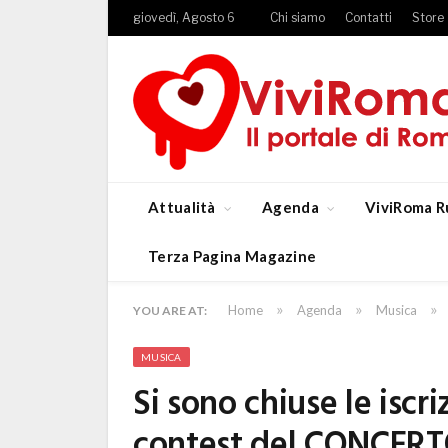
giovedì, Agosto 6
Chi siamo
Contatti
Store
Attualità
Agenda
ViviRoma R
Terza Pagina Magazine
»
»
»
Home
Agenda
Musica
YOU ARE AT:
MUSICA
Si sono chiuse le iscr
contest del CONCER